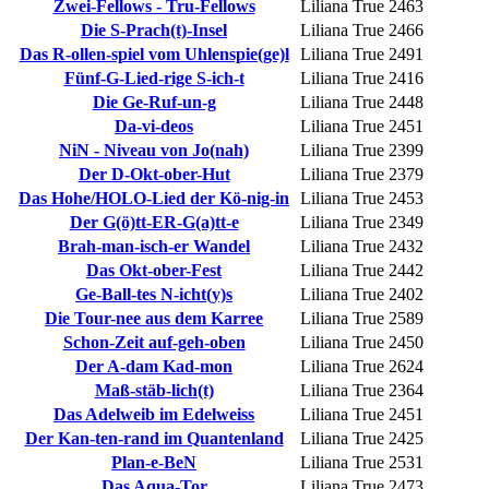
Zwei-Fellows - Tru-Fellows
Liliana True
2463
Die S-Prach(t)-Insel
Liliana True
2466
Das R-ollen-spiel vom Uhlenspie(ge)l
Liliana True
2491
Fünf-G-Lied-rige S-ich-t
Liliana True
2416
Die Ge-Ruf-un-g
Liliana True
2448
Da-vi-deos
Liliana True
2451
NiN - Niveau von Jo(nah)
Liliana True
2399
Der D-Okt-ober-Hut
Liliana True
2379
Das Hohe/HOLO-Lied der Kö-nig-in
Liliana True
2453
Der G(ö)tt-ER-G(a)tt-e
Liliana True
2349
Brah-man-isch-er Wandel
Liliana True
2432
Das Okt-ober-Fest
Liliana True
2442
Ge-Ball-tes N-icht(y)s
Liliana True
2402
Die Tour-nee aus dem Karree
Liliana True
2589
Schon-Zeit auf-geh-oben
Liliana True
2450
Der A-dam Kad-mon
Liliana True
2624
Maß-stäb-lich(t)
Liliana True
2364
Das Adelweib im Edelweiss
Liliana True
2451
Der Kan-ten-rand im Quantenland
Liliana True
2425
Plan-e-BeN
Liliana True
2531
Das Aqua-Tor
Liliana True
2473