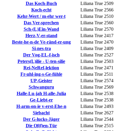
Das Koch-Buch
Liliana True
2509
Koch-echt
Liliana True
2566
Kehr-Wert / m-ehr wer-t
Liliana True
2510
Das Ver-sprechen
Liliana True
2560
Sch-(L)Ein-Wand
Liliana True
2570
Herz-V-er-stand
Liliana True
2417
Beste-he-n-de Ve-ränd-er-ung
Liliana True
2470
Si-nes-tra
Liliana True
2409
Der Vog-EL-f-isch
Liliana True
2527
Peters(L)ilie - U-ten-silie
Liliana True
2503
Rei-NeRef-lektion
Liliana True
2471
Fr-uhl-ing-s-Ge-fühle
Liliana True
2511
UP-Geister
Liliana True
2574
Schwanguru
Liliana True
2569
Halle-Lu-jah H-alle-Julia
Liliana True
2538
Ge-Liebt-er
Liliana True
2538
H-arm-on-ie v-erst-Ehe-n
Liliana True
2493
Siebacht
Liliana True
2627
Der G-lucks-Jäger
Liliana True
2544
Die Of(f)en-Tür
Liliana True
2515