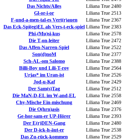
Das Nichts/Alles
Liliana True
2480
Gl-or-i-or
Liliana True
2513
F-und-a-men-tal-es Vert(r)auen
Liliana True
2367
Das Eck-Spi(eg)EL als Vers-t-eck-spiel
Liliana True
2383
Phi-(Mu)si-kus
Liliana True
2578
Die T-on-leiter
Liliana True
2472
Das Affen-Narren-Spiel
Liliana True
2522
Son(d)noM
Liliana True
2377
Sch-AL-om Salomo
Liliana True
2388
Billi-Boy und Lili-T-roy
Liliana True
2564
Urjas* im Uran-ist
Liliana True
2526
Jod-u-Kaf
Liliana True
2429
Der Sam(s)Tag
Liliana True
2512
Die MaN-D-EL im W-and-EL
Liliana True
2558
Chy-Mische Ein-mischung
Liliana True
2469
Die O(hrn)asis
Liliana True
2376
Ge-hor-sam-er UP-Hörer
Liliana True
2393
Der E(r)DEN-Gang
Liliana True
2480
Der D-ick-h-äut-er
Liliana True
2538
Das Zu-rück-kommen
Liliana True
2529