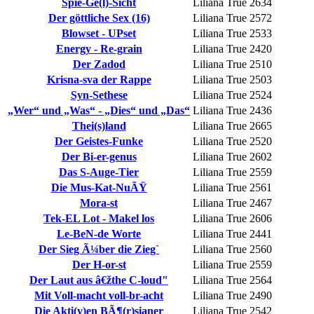
Spie-Ge(l)-Sicht
Liliana True
2634
Der göttliche Sex (16)
Liliana True
2572
Blowset - UPset
Liliana True
2533
Energy - Re-grain
Liliana True
2420
Der Zadod
Liliana True
2510
Krisna-sva der Rappe
Liliana True
2503
Syn-Sethese
Liliana True
2524
„Wer“ und „Was“ - „Dies“ und „Das“
Liliana True
2436
Thei(s)land
Liliana True
2665
Der Geistes-Funke
Liliana True
2520
Der Bi-er-genus
Liliana True
2602
Das S-Auge-Tier
Liliana True
2559
Die Mus-Kat-NuÃŸ
Liliana True
2561
Mora-st
Liliana True
2467
Tek-EL Lot - Makel los
Liliana True
2606
Le-BeN-de Worte
Liliana True
2441
Der Sieg Ã¼ber die Zieg`
Liliana True
2560
Der H-or-st
Liliana True
2559
Der Laut aus â€žthe C-loud"
Liliana True
2564
Mit Voll-macht voll-br-acht
Liliana True
2490
Die Akti(v)en BÃ¶(r)sianer
Liliana True
2542