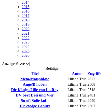
2014
2015
2016
2017
2018
2019
2020
2021
2022
2023
2024
2025
2026
Anzeige #
Beiträge
Titel
Autor
Zugriffe
Meta-Mor-phi-ne
Liliana True
2622
Ange(l)-hoben
Liliana True
2508
Die Königs-Lilie von Le-Roy
Liliana True
2518
DV bi-st Drei und Vier
Liliana True
2481
So-oft Sofie kof-t
Liliana True
2449
Die ew-ige Geburt
Liliana True
2507