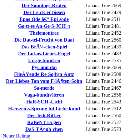
Der Sonntags-Braten
Liliana True
2669
Der Le-ck-er-bissen
Liliana True
2429
Epos-Ode â€“ Epi-sode
Liliana True
2511
Go-tt-es An-Ge-S-JCH -t
Liliana True
2481
Thelemontree
Liliana True
2452
Die Dat-tel-Frucht von Daat
Liliana True
2560
Das BrÃ¼-cken-Spiel
Liliana True
2439
Der Lot-os-Liebes-Engel
Liliana True
2483
Un-ge-bund-en
Liliana True
2535
Pyr-ami-dai
Liliana True
2669
FlieÃŸende Re-So(h)n-Antz
Liliana True
2508
Der Liebes-Ton vom F-lÃ¶ten-Sohn
Liliana True
2446
Sa-merde
Liliana True
2467
Vaga-bund(v)ieren
Liliana True
2556
HaR-SCH -Licht
Liliana True
2543
H-er-zen-s-Sprung tut Liebe kund
Liliana True
2512
Der Jedi-Ritt-er
Liliana True
2560
RaBeN f-ra-gen
Liliana True
2527
DaS-TÃ¤ub-chen
Liliana True
2573
Neuer Beitrag