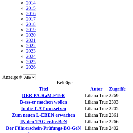
2014
2015
2016
2017
2018
2019
2020
2021
2022
2023
2024
2025
2026
Anzeige #
Beiträge
Titel
Autor
Zugriffe
DER PA-RaM-ETeR
Liliana True
2269
B-ess-er machen wollen
Liliana True
2303
In die T-AT um-setzen
Liliana True
2205
Zum neuen L-EBEN erwachen
Liliana True
2361
IN den TAG er-he-BeN
Liliana True
2266
Der Führerschein-Prüfungs-BO-GeN
Liliana True
2402