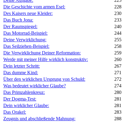
Deine Aufgabe:
225
Die Geschichte vom armen Esel:
228
Des Kaisers neue Kleider:
230
Das Buch Jona:
233
Der Raumspiegel:
240
Das Motorrad-Beispiel:
244
Deine Verwirklichung:
255
Das Seilziehen-Beispiel:
258
Die Verwirklichung Deiner Reformation:
259
Werde mit meiner Hilfe wirklich konstruktiv:
260
Dein letzter Schritt:
267
Das dumme Kind:
271
Über den wirklichen Ursprung von Schuld:
272
Was bedeutet wirklicher Glaube?
274
Das Primzahlenkreuz:
280
Der Dogma-Test:
281
Dein wirklicher Glaube:
281
Das Orakel:
283
Zeugnis und abschließende Mahnung:
288