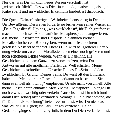
Nur das, was Dir wirklich neues Wissen verschafft, ist
„wissenschaftlich“, alles was Dich in einen dogmatischen geistigen
Käfig sperrt und an wirklicher Erkenntnis hindert, ist diabolisch.
Die Quelle Deiner bisherigen „Wahrheiten“ entsprang in Deinem
Un-Bewußtsein. Deswegen förderte sie bisher kein reines Wasser an
„Dein Tageslicht“. Um das, „
was wirklich ist
“, für Dich greifbar zu
machen, bin ich seit Äonen auf eine Metaphersprache ange­wiesen;
d.h. meine Geschichten sind Beispiele, die ähnlich kleiner
Mosaiksteinchen ein Bild ergeben, wenn man sie aus einem
gewissen Abstand betrachtet. Dieses Bild wird bei größerer Entfer­
nung wiederum zu einem Mosaiksteinchen eines noch größeren und
noch schöneren Bildes werden. Wenn es Dir gelingt, alle
Geschichten zu einem Ganzen zu verschmelzen, wirst Du alle
Antworten auf alle möglichen Fragen der Welt erhalten. Meine
Geschichten beschreiben die Ursache Deines Da-Seins und den
„wirklichen Ur-Grund“ Deines Seins. Du wirst oft den Eindruck
haben, die Metapher der Geschichten erkannt zu haben und Sie
dann eventuell als „richtig“ empfinden. Urteile nicht vorschnell! Alle
meine Geschichten enthalten Meta - Meta... Metaphern. Solange Du
noch etwas als „richtig oder verkehrt“ ansiehst, hast Du mich (und
damit Dich selbst) nicht verstanden. Solange Du die Phänomene, die
für Dich in „Erschein­ung“ treten, ver-ur-teilst, wirst Du nie „das,
was WIRKLICH(keit) ist“, als Ganzes verstehen. Deine
Gedankengänge sind ein Labyrinth, in dem Du Dich verlaufen hast.