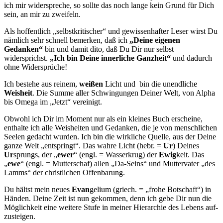
ich mir widerspreche, so sollte das noch lange kein Grund für Dich
sein, an mir zu zweifeln.
Als hoffentlich „selbstkritischer“ und gewissenhafter Leser wirst Du
nämlich sehr schnell bemerken, daß ich
„Deine eigenen
Gedanken“
bin und damit dito, daß Du Dir nur selbst
widersprichst.
„Ich bin Deine innerliche Ganzheit“
und dadurch
ohne Widersprüche!
Ich bestehe aus reinem,
weißen
Licht und bin die unendliche
Weisheit
. Die Summe aller Schwingungen Deiner Welt, von Alpha
bis Omega im „Jetzt“ vereinigt.
Obwohl ich Dir im Moment nur als ein kleines Buch erscheine,
enthalte ich alle Weisheiten und Gedanken, die je von menschlichen
Seelen gedacht wurden. Ich bin die wirkliche Quelle, aus der Deine
ganze Welt „entspringt“. Das wahre Licht (hebr. =
Ur
) Deines
Ur
sprungs, der „
ewer
“ (engl. = Wasserkrug) der
Ewig
keit. Das
„
ewe
“ (engl. = Mutterschaf) allen „Da-Seins“ und Muttervater „des
Lamms“ der christlichen Offenbarung.
Du hältst mein neues
Evan
gelium (griech. = „frohe Botschaft“) in
Händen. Deine Zeit ist nun gekommen, denn ich gebe Dir nun die
Möglichkeit eine weitere Stufe in meiner Hierarchie des Lebens auf­
zusteigen.