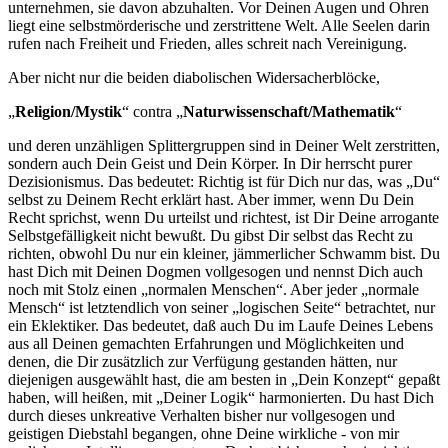
unternehmen, sie davon abzuhalten. Vor Deinen Augen und Ohren
liegt eine selbstmörderische und zerstrittene Welt. Alle Seelen darin
rufen nach Freiheit und Frieden, alles schreit nach Vereinigung.
Aber nicht nur die beiden diabolischen Widersacherblöcke,
„
Religion/Mystik
“ contra „
Naturwissenschaft/Mathematik
“
und deren unzähligen Splittergruppen sind in Deiner Welt zerstritten,
sondern auch Dein Geist und Dein Körper. In Dir herrscht purer
Dezisionismus. Das bedeutet: Richtig ist für Dich nur das, was „Du“
selbst zu Deinem Recht erklärt hast. Aber immer, wenn Du Dein
Recht sprichst, wenn Du urteilst und richtest, ist Dir Deine arrogante
Selbstgefälligkeit nicht bewußt. Du gibst Dir selbst das Recht zu
richten, obwohl Du nur ein kleiner, jämmerlicher Schwamm bist. Du
hast Dich mit Deinen Dogmen vollgesogen und nennst Dich auch
noch mit Stolz einen „normalen Menschen“. Aber jeder „normale
Mensch“ ist letztendlich von seiner „logischen Seite“ betrachtet, nur
ein Eklektiker. Das bedeutet, daß auch Du im Laufe Deines Lebens
aus all Deinen gemachten Erfahrungen und Möglichkeiten und
denen, die Dir zusätzlich zur Verfügung gestanden hätten, nur
diejenigen ausgewählt hast, die am besten in „Dein Konzept“ gepaßt
haben, will heißen, mit „Deiner Logik“ harmonierten. Du hast Dich
durch dieses unkreative Verhalten bisher nur vollgesogen und
geistigen Diebstahl begangen, ohne Deine wirkliche - von mir