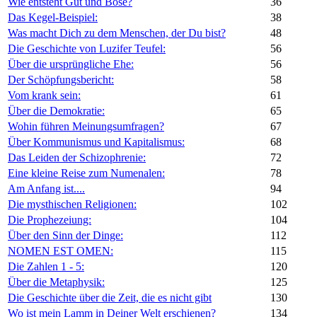
Wie entsteht Gut und Böse?
36
Das Kegel-Beispiel:
38
Was macht Dich zu dem Menschen, der Du bist?
48
Die Geschichte von Luzifer Teufel:
56
Über die ursprüngliche Ehe:
56
Der Schöpfungsbericht:
58
Vom krank sein:
61
Über die Demokratie:
65
Wohin führen Meinungsumfragen?
67
Über Kommunismus und Kapitalismus:
68
Das Leiden der Schizophrenie:
72
Eine kleine Reise zum Numenalen:
78
Am Anfang ist....
94
Die mysthischen Religionen:
102
Die Prophezeiung:
104
Über den Sinn der Dinge:
112
NOMEN EST OMEN:
115
Die Zahlen 1 - 5:
120
Über die Metaphysik:
125
Die Geschichte über die Zeit, die es nicht gibt
130
Wo ist mein Lamm in Deiner Welt erschienen?
134