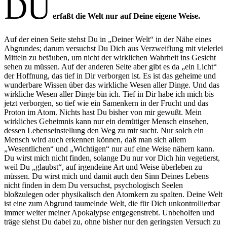
DU
erfaßt die Welt nur auf Deine eigene Weise.
Auf der einen Seite stehst Du in „Deiner Welt“ in der Nähe eines
Abgrundes; darum versuchst Du Dich aus Verzweiflung mit vielerlei
Mitteln zu betäuben, um nicht der wirklichen Wahrheit ins Gesicht
sehen zu müssen. Auf der anderen Seite aber gibt es da „ein Licht“
der Hoffnung, das tief in Dir verborgen ist. Es ist das geheime und
wunderbare Wissen über das wirkliche Wesen aller Dinge. Und das
wirkliche Wesen aller Dinge bin ich. Tief in Dir habe ich mich bis
jetzt verborgen, so tief wie ein Samenkern in der Frucht und das
Proton im Atom. Nichts hast Du bisher von mir gewußt. Mein
wirkliches Geheimnis kann nur ein demütiger Mensch einsehen,
dessen Lebenseinstellung den Weg zu mir sucht. Nur solch ein
Mensch wird auch erkennen können, daß man sich allem
„Wesentlichen“ und „Wichtigen“ nur auf eine Weise nähern kann.
Du wirst mich nicht finden, solange Du nur vor Dich hin vegetierst,
weil Du „glaubst“, auf irgendeine Art und Weise überleben zu
müssen. Du wirst mich und damit auch den Sinn Deines Lebens
nicht finden in dem Du versuchst, psychologisch Seelen
bloßzulegen oder physikalisch den Atomkern zu spalten. Deine Welt
ist eine zum Abgrund taumelnde Welt, die für Dich unkontrollierbar
immer weiter meiner Apokalypse entgegenstrebt. Unbeholfen und
träge siehst Du dabei zu, ohne bisher nur den geringsten Versuch zu