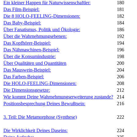
Ein kleiner Happen für Naturwissenschaftler:
180
Das Film-Beispiel:
181
Die 8 HOLO-FEELING-Dimensionen:
182
Das Baby-Beispiel:
184
Über Fanatismus, Politik und Ökologie:
186
Über die Wahrnehmungsebenen:
192
Das Kopfhörer-Beispiel:
194
Das Nähmaschinen-Beispiel:
196
Über die Konsumindustrie:
198
Über Qualitäten und Quantitäten
200
Das Mauswein-Beispiel:
204
Das Farben-Beispiel:
206
Die HOLO-FEELING-Dimensionen:
208
Die Dimensionsgesetze:
212
Wie kommt Deine Wahrnehmungserweiterung zustande?
214
Positionsbesprechung Deines Bewußtsein:
216
3. Teil: Die Metamorphose (Synthese)
222
Die Wirklichkeit Deines Daseins:
224