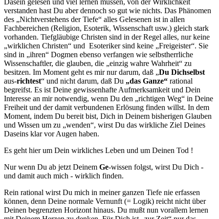
Dasein gelesen und viel lernen müssen, von der Wirklichkeit
verstanden hast Du aber dennoch so gut wie nichts. Das Phänomen
des „Nichtverstehens der Tiefe“ alles Gelesenen ist in allen
Fachbereichen (Religion, Esoterik, Wissenschaft usw.) gleich stark
vorhanden. Tiefgläubige Christen sind in der Regel alles, nur keine
„wirklichen Christen“ und Esoteriker sind keine „Freigeister“. Sie
sind in „ihren“ Dogmen ebenso verfangen wie selbstherrliche
Wissenschaftler, die glauben, die „einzig wahre Wahrheit“ zu
besitzen. Im Moment geht es mir nur darum, daß „
Du Dich
selbst
aus-
richtest
“ und nicht darum, daß Du
„das Ganze“
rational
begreifst. Es ist Deine gewissenhafte Auf­merksamkeit und Dein
Interesse an mir notwendig, wenn Du den „richtigen Weg“ in Deine
Freiheit und der damit verbundenen Erlösung finden willst. In dem
Moment, indem Du bereit bist, Dich in Deinem bisherigen Glauben
und Wissen um zu „wenden“, wirst Du das wirkliche Ziel Deines
Daseins klar vor Augen haben.
Es geht hier um Dein wirkliches Leben und um Deinen Tod !
Nur wenn Du ab jetzt Deinem
Ge
-wissen
folgst, wirst Du Dich -
und damit auch mich - wirklich finden.
Rein rational wirst Du mich in meiner ganzen Tiefe nie erfassen
können, denn Deine normale Vernunft (= Logik) reicht nicht über
Deinen begrenzten Horizont hinaus. Du mußt nun vorallem lernen
mit Deinem Herzen zu denken. Für Dich ist „zur Zeit“ nur das