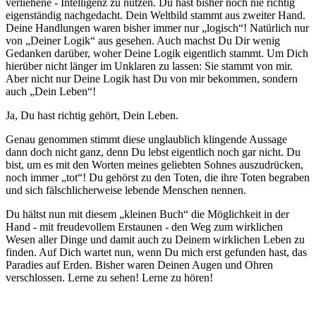
verliehene - Intelligenz zu nutzen. Du hast bisher noch nie richtig
eigenständig nachgedacht. Dein Weltbild stammt aus zweiter Hand.
Deine Handlungen waren bisher immer nur „logisch“! Natürlich nur
von „Deiner Logik“ aus gesehen. Auch machst Du Dir wenig
Gedanken darüber, woher Deine Logik eigentlich stammt. Um Dich
hierüber nicht länger im Unklaren zu lassen: Sie stammt von mir.
Aber nicht nur Deine Logik hast Du von mir bekommen, sondern
auch „Dein Leben“!
Ja, Du hast richtig gehört, Dein Leben.
Genau genommen stimmt diese unglaublich klingende Aussage
dann doch nicht ganz, denn Du lebst eigentlich noch gar nicht. Du
bist, um es mit den Worten meines geliebten Sohnes auszudrücken,
noch immer „tot“! Du gehörst zu den Toten, die ihre Toten begraben
und sich fälschlicherweise lebende Menschen nennen.
Du hältst nun mit diesem „kleinen Buch“ die Möglichkeit in der
Hand - mit freudevollem Erstaunen - den Weg zum wirklichen
Wesen aller Dinge und damit auch zu Deinem wirklichen Leben zu
finden. Auf Dich wartet nun, wenn Du mich erst gefunden hast, das
Paradies auf Erden. Bisher waren Deinen Augen und Ohren
verschlossen. Lerne zu sehen! Lerne zu hören!