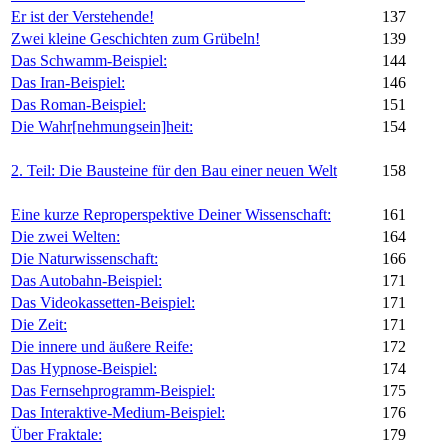
Er ist der Verstehende!
137
Zwei kleine Geschichten zum Grübeln!
139
Das Schwamm-Beispiel:
144
Das Iran-Beispiel:
146
Das Roman-Beispiel:
151
Die Wahr[nehmungsein]heit:
154
2.
Teil: Die Bausteine für den Bau einer neuen Welt
158
Eine kurze Reproperspektive Deiner Wissenschaft:
161
Die zwei Welten:
164
Die Naturwissenschaft:
166
Das Autobahn-Beispiel:
171
Das Videokassetten-Beispiel:
171
Die Zeit:
171
Die innere und äußere Reife:
172
Das Hypnose-Beispiel:
174
Das Fernsehprogramm-Beispiel:
175
Das Interaktive-Medium-Beispiel:
176
Über Fraktale:
179