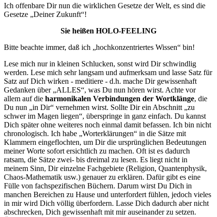
Ich offenbare Dir nun die wirklichen Gesetze der Welt, es sind die
Gesetze „Deiner Zukunft“!
Sie heißen HOLO-FEELING
Bitte beachte immer, daß ich „hochkonzentriertes Wissen“ bin!
Lese mich nur in kleinen Schlucken, sonst wird Dir schwindlig
werden. Lese mich sehr langsam und aufmerksam und lasse Satz für
Satz auf Dich wirken - meditiere - d.h. mache Dir gewissenhaft
Gedanken über „ALLES“, was Du nun hören wirst. Achte vor
allem auf die
harmonikalen Verbindungen der Wortklänge
, die
Du nun „in Dir“ vernehmen wirst. Sollte Dir ein Abschnitt „zu
schwer im Magen liegen“, überspringe in ganz einfach. Du kannst
Dich später ohne weiteres noch einmal damit befassen. Ich bin nicht
chronologisch. Ich habe „Worterklärungen“ in die Sätze mit
Klammern eingeflochten, um Dir die ursprünglichen Bedeutungen
meiner Worte sofort ersichtlich zu machen. Oft ist es dadurch
ratsam, die Sätze zwei- bis dreimal zu lesen. Es liegt nicht in
meinem Sinn, Dir einzelne Fachgebiete (Religion, Quantenphysik,
Chaos-Mathematik usw.) genauer zu erklären. Dafür gibt es eine
Fülle von fachspezifischen Büchern. Darum wirst Du Dich in
manchen Bereichen zu Hause und unterfordert fühlen, jedoch vieles
in mir wird Dich völlig überfordern. Lasse Dich dadurch aber nicht
abschrecken, Dich gewissenhaft mit mir auseinander zu setzen.