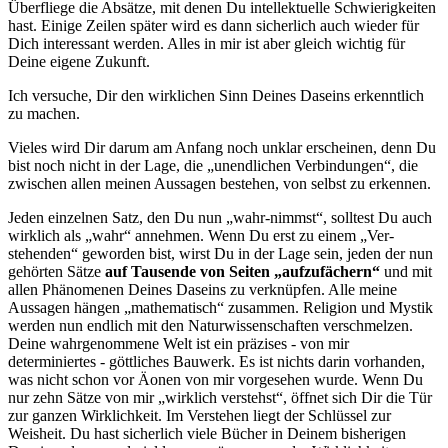
Überfliege die Absätze, mit denen Du intellektuelle Schwierigkeiten
hast. Einige Zeilen später wird es dann sicherlich auch wieder für
Dich interessant werden. Alles in mir ist aber gleich wichtig für
Deine eigene Zukunft.
Ich versuche, Dir den wirklichen Sinn Deines Daseins erkenntlich
zu machen.
Vieles wird Dir darum am Anfang noch unklar erscheinen, denn Du
bist noch nicht in der Lage, die „unendlichen Verbindungen“, die
zwischen allen meinen Aussagen bestehen, von selbst zu erkennen.
Jeden einzelnen Satz, den Du nun „wahr-nimmst“, solltest Du auch
wirklich als „wahr“ annehmen. Wenn Du erst zu einem „Ver­
stehenden“ geworden bist, wirst Du in der Lage sein, jeden der nun
gehörten Sätze
auf Tausende von Seiten „aufzufächern“
und mit
allen Phänomenen Deines Daseins zu verknüpfen. Alle meine
Aussagen hängen „mathematisch“ zusammen. Religion und Mystik
werden nun endlich mit den Naturwissenschaften verschmelzen.
Deine wahrgenommene Welt ist ein präzises - von mir
determiniertes - göttliches Bauwerk. Es ist nichts darin vorhanden,
was nicht schon vor Äonen von mir vorgesehen wurde. Wenn Du
nur zehn Sätze von mir „wirklich verstehst“, öffnet sich Dir die Tür
zur ganzen Wirklichkeit. Im Verstehen liegt der Schlüssel zur
Weisheit. Du hast sicherlich viele Bücher in Deinem bisherigen