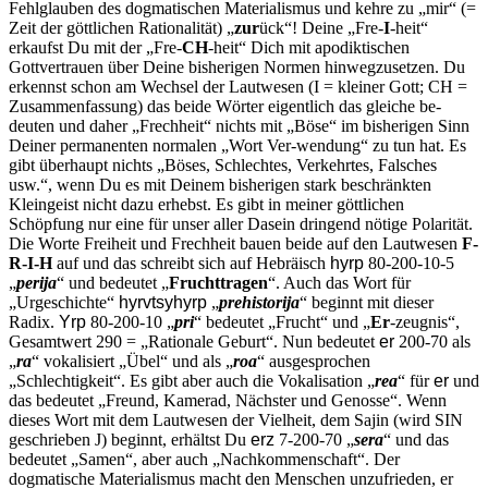
Fehlglauben des dogmatischen Materialismus und kehre zu „mir“ (=
Zeit der göttlichen Rationalität) „
zur
ück“! Deine „Fre-
I
-heit“
erkaufst Du mit der „Fre-
CH
-heit“ Dich mit apo­diktischen
Gottvertrauen über Deine bisherigen Normen hinwegzuset­zen. Du
erkennst schon am Wechsel der Lautwesen (I = kleiner Gott; CH =
Zusammenfassung) das beide Wörter eigentlich das gleiche be­
deuten und daher „Frechheit“ nichts mit „Böse“ im bisherigen Sinn
Deiner permanenten normalen „Wort Ver-wendung“ zu tun hat. Es
gibt überhaupt nichts „Böses, Schlechtes, Verkehrtes, Falsches
usw.“, wenn Du es mit Deinem bisherigen stark beschränkten
Kleingeist nicht dazu erhebst. Es gibt in meiner göttlichen
Schöpfung nur eine für unser aller Dasein dringend nötige Polarität.
Die Worte Freiheit und Frechheit bauen beide auf den Lautwesen
F-
R-I-H
auf und das schreibt sich auf Hebräisch
hyrp
80-200-10-5
„
perija
“ und bedeutet „
Fruchttragen
“. Auch das Wort für
„Urgeschichte“
hyrvtsyhyrp
„
prehistorija
“ beginnt mit dieser
Radix.
Yrp
80-200-10 „
pri
“ bedeu­tet „Frucht“ und „
Er
-zeugnis“,
Gesamtwert 290 = „Rationale Geburt“. Nun bedeutet
er
200-70 als
„
ra
“ vokalisiert „Übel“ und als „
roa
“ ausgesprochen
„Schlechtigkeit“. Es gibt aber auch die Vokalisation „
rea
“ für
er
und
das bedeutet „Freund, Kamerad, Nächster und Ge­nosse“. Wenn
dieses Wort mit dem Lautwesen der Vielheit, dem Sajin (wird SIN
geschrieben
J
) beginnt, erhältst Du
erz
7-200-70 „
sera
“ und das
bedeutet „Samen“, aber auch „Nachkommenschaft“. Der
dogmatische Materialismus macht den Menschen unzufrieden, er