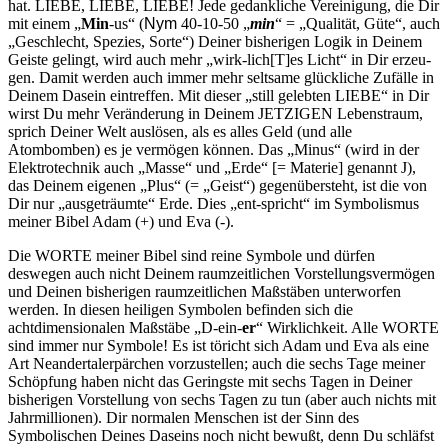
hat. LIEBE, LIEBE, LIEBE! Jede gedankliche Vereinigung, die Dir
mit einem „
Min
-us“ (
Nym
40-10-50 „
min
“ = „Qualität, Güte“, auch
„Geschlecht, Spezies, Sorte“) Deiner bisheri­gen Logik in Deinem
Geiste gelingt, wird auch mehr „wirk-lich[T]es Licht“ in Dir erzeu­
gen. Damit werden auch immer mehr seltsame glückliche Zufälle in
Deinem Dasein eintreffen. Mit dieser „still ge­lebten LIEBE“ in Dir
wirst Du mehr Veränderung in Deinem JETZIGEN Lebenstraum,
sprich Deiner Welt auslösen, als es alles Geld (und alle
Atombomben) es je vermögen können. Das „Minus“ (wird in der
Elektrotechnik auch „Masse“ und „Erde“ [= Materie] ge­nannt
J
),
das Deinem eigenen „Plus“ (= „Geist“) gegenübersteht, ist die von
Dir nur „ausgeträumte“ Erde. Dies „ent-spricht“ im Symbo­lismus
meiner Bibel Adam (+) und Eva (-).
Die WORTE meiner Bibel sind reine Symbole und dürfen
deswegen auch nicht Deinem raumzeitlichen Vorstellungsvermögen
und Deinen bisherigen raumzeitlichen Maßstäben unterworfen
werden. In diesen heiligen Symbolen befinden sich die
achtdimensionalen Maßstäbe „D-ein-
er
“ Wirklichkeit. Alle WORTE
sind immer nur Symbole! Es ist töricht sich Adam und Eva als eine
Art Neandertalerpärchen vorzu­stellen; auch die sechs Tage meiner
Schöpfung haben nicht das Ge­ringste mit sechs Tagen in Deiner
bisherigen Vorstellung von sechs Tagen zu tun (aber auch nichts mit
Jahrmillionen). Dir normalen Men­schen ist der Sinn des
Symbolischen Deines Daseins noch nicht be­wußt, denn Du schläfst