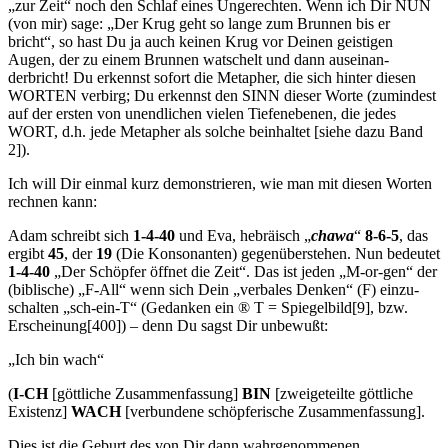
„zur Zeit“ noch den Schlaf eines Ungerechten. Wenn ich Dir NUN
(von mir) sage: „Der Krug geht so lange zum Brunnen bis er
bricht“, so hast Du ja auch keinen Krug vor Deinen geistigen
Augen, der zu einem Brunnen watschelt und dann auseinan­
derbricht! Du erkennst sofort die Metapher, die sich hinter diesen
WORTEN verbirg; Du erkennst den SINN dieser Worte (zumindest
auf der ersten von unendlichen vielen Tiefenebenen, die jedes
WORT, d.h. jede Metapher als solche beinhaltet [siehe dazu Band
2]).
Ich will Dir einmal kurz demonstrieren, wie man mit diesen Worten
rechnen kann:
Adam schreibt sich
1-4-40
und Eva, hebräisch „
chawa
“
8-6-5
, das
er­gibt
45
, der
19
(Die Konsonanten) gegenüberstehen. Nun bedeutet
1-4-40
„Der Schöpfer öffnet die Zeit“. Das ist jeden „M-or-gen“ der
(biblische) „F-All“ wenn sich Dein „verbales Denken“ (F) einzu­
schalten „sch-ein-T“ (Gedanken ein
®
T = Spiegelbild[9], bzw.
Erscheinung[400]) – denn Du sagst Dir unbewußt:
„Ich bin wach“
(
I-CH
[göttliche Zusammenfassung]
BIN
[zweigeteilte göttliche
Exi­stenz]
WACH
[verbundene schöpferische Zusammenfassung].
Dies ist die Geburt des von Dir dann wahrgenommenen