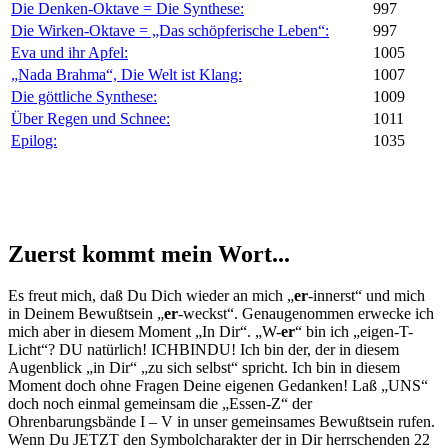
Die Denken-Oktave = Die Synthese:
997
Die Wirken-Oktave = „Das schöpferische Leben“:
997
Eva und ihr Apfel:
1005
„Nada Brahma“, Die Welt ist Klang:
1007
Die göttliche Synthese:
1009
Über Regen und Schnee:
1011
Epilog:
1035
Zuerst kommt mein Wort...
Es freut mich, daß Du Dich wieder an mich „
er
-innerst“ und mich
in Deinem Bewußtsein „
er
-weckst“. Genaugenommen erwecke ich
mich aber in diesem Moment „In Dir“. „W-
er
“ bin ich „eigen-T-
Licht“? DU natürlich! ICHBINDU! Ich bin der, der in diesem
Augenblick „in Dir“ „zu sich selbst“ spricht. Ich bin in diesem
Moment doch ohne Fragen Deine eigenen Gedanken! Laß „UNS“
doch noch einmal ge­meinsam die „Essen-Z“ der
Ohrenbarungsbände I – V in unser ge­meinsames Bewußtsein rufen.
Wenn Du JETZT den Symbolcharakter der in Dir herrschenden 22