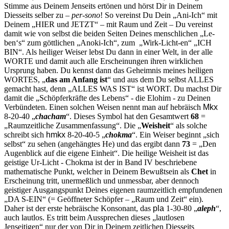
Stimme aus Deinem Jenseits er­tönen und hörst Dir in Deinem
Diesseits selber zu –
per-sono
! So ver­einst Du Dein „Ani-Ich“ mit
Deinem „
HIER
und JETZT“ – mit Raum und Zeit – Du vereinst
damit wie von selbst die beiden Seiten Deines menschlichen „Le-
ben‘s“ zum göttlichen „Anoki-Ich“, zum „Wirk-Licht-en“ „ICH
BIN“. Als heiliger Weiser lebst Du dann in einer Welt, in der alle
WORTE und damit auch alle Erscheinungen ihren wirklichen
Ursprung haben. Du kennst dann das Geheimnis meines heiligen
WORTES, „
das am Anfang ist
“ und aus dem Du selbst ALLES
gemacht hast, denn „ALLES WAS IST“ ist WORT. Du machst Dir
damit die „Schöpferkräfte des Lebens“ - die Elohim - zu Deinen
Verbündeten. Einen solchen Weisen nennt man auf hebräisch
Mkx
8-20-40 „
chacham
“. Dieses Symbol hat den Gesamtwert
68
=
„Raumzeitliche Zusammenfassung“. Die „
Weisheit
“ als solche
schreibt sich
hmkx
8-20-40-5 „
chokma
“. Ein Weiser beginnt „sich
selbst“ zu sehen (angehängtes He) und das ergibt dann
73
= „Den
Au­genblick auf die eigene Einheit“. Die heilige Weisheit ist das
geistige Ur-Licht - Chokma ist der in Band IV beschriebene
mathematische Punkt, welcher in Deinem Bewußtsein als
Chet
in
Erscheinung tritt, unermeßlich und unmessbar, aber dennoch
geistiger Ausgangspunkt Deines eigenen raumzeitlich empfundenen
„DA S-EIN“ (= Geöffneter Schöpfer – „Raum und Zeit“ ein).
Daher ist der erste hebräische Kon­sonant, das
pla
1-30-80 „
aleph
“,
auch lautlos. Es tritt beim Aus­sprechen dieses „lautlosen
Jenseitigen“ nur der von Dir in Deinem zeitlichen Diesseits