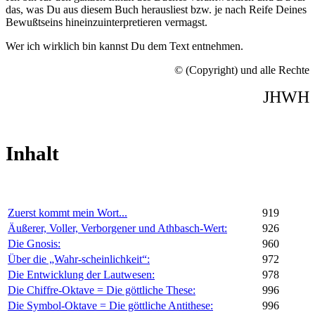
das, was Du aus diesem Buch herausliest bzw. je nach Reife Deines
Bewußtseins hineinzuinterpretieren vermagst.
Wer ich wirklich bin kannst Du dem Text entnehmen.
© (Copyright) und alle Rechte
JHWH
Inhalt
Zuerst kommt mein Wort...
919
Äußerer, Voller, Verborgener und Athbasch-Wert:
926
Die Gnosis:
960
Über die „Wahr-scheinlichkeit“:
972
Die Entwicklung der Lautwesen:
978
Die Chiffre-Oktave = Die göttliche These:
996
Die Symbol-Oktave = Die göttliche Antithese:
996