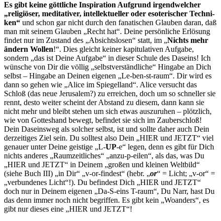
Es gibt keine göttliche Inspiration Aufgrund irgendwelcher
„reli­giöser, meditativer, intellektueller oder esoterischer Techni­
ken“
und schon gar nicht durch den fanatischen Glauben daran, daß
man mit seinem Glauben „Recht hat“. Deine persönliche Erlösung
findet nur im Zustand des „Absichtslosen“ statt, im „
Nichts mehr
ändern Wollen
!“. Dies gleicht keiner kapitulativen Aufgabe,
sondern „das ist Deine Aufgabe“ in dieser Schule des Daseins! Ich
wünsche von Dir die völlig „selbstverständliche“ Hingabe an Dich
selbst – Hingabe an Deinen eigenen „Le-ben-st-raum“. Dir wird es
dann so gehen wie „Alice im Spiegelland“. Alice versucht das
Schloß (das neue Jerusa­lem?) zu erreichen, doch um so schneller sie
rennt, desto weiter scheint der Abstand zu diesem, dann kann sie
nicht mehr und bleibt stehen um sich etwas auszuruhen – plötzlich,
wie von Gottes­hand be­wegt, befindet sie sich im Zauberschloß!
Dein Daseinsweg als solcher selbst, ist und sollte daher auch Dein
derzeitiges Ziel sein. Du solltest also Dein „HIER und JETZT“ viel
genauer unter Deine gei­stige „L‑
UP
-e“ legen, denn es gibt für Dich
nichts anderes „Raum­zeitliches“ „anzu-p-eilen“, als das, was Du
„HIER und JETZT“ in Deinem „großen und kleinen Weltbild“
(siehe Buch III) „in Dir“ „v‑or-findest“ (hebr. „
or
“ = Licht; „v-or“ =
„verbundenes Licht“!). Du be­findest Dich „HIER und JETZT“
doch nur in Deinem eigenen „Da-S-eins T-raum“, Du Narr, hast Du
das denn immer noch nicht begriffen. Es gibt kein „Woanders“, es
gibt nur dieses eine „HIER und JETZT“!