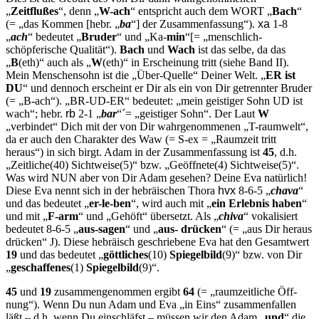
„
Zeitflußes
“, denn „
W-ach
“ entspricht auch dem WORT „
Bach
“
(= „das Kommen [hebr. „
ba
“] der Zusammenfassung“).
xa
1-8
„
ach
“ bedeutet „
Bru­der
“ und „Ka-
min
“[= „menschlich-
schöpferische Qualität“).
Bach
und
Wach
ist das selbe, da das
„
B
(eth)“ auch als „
W
(eth)“ in Er­scheinung tritt (siehe Band II).
Mein Menschensohn ist die „Über-Quelle“ Deiner Welt. „
ER ist
DU
“ und dennoch erscheint er Dir als ein von Dir getrennter Bruder
(= „B-ach“). „BR-UD-ER“ bedeutet: „mein geistiger Sohn UD ist
wach“; hebr.
rb
2-1 „
bar
“´= „geistiger Sohn“. Der Laut
W
„verbindet“ Dich mit der von Dir wahr­genommenen „T-raumwelt“,
da er auch den Charakter des Waw (= S-ex = „Raumzeit tritt
heraus“) in sich birgt. Adam in der Zusammenfassung ist
45
, d.h.
„Zeitliche(40) Sichtweise(5)“ bzw. „Geöffnete(4) Sichtweise(5)“.
Was wird NUN aber von Dir Adam gesehen? Deine Eva natürlich!
Diese Eva nennt sich in der hebräischen Thora
hvx
8-6-5 „
chava
“
und das bedeutet „
er-le-ben
“, wird auch mit „
ein Erlebnis haben
“
und mit „
F-arm
“ und „Gehöft“ übersetzt. Als „
chiva
“ vokalisiert
be­deutet 8-6-5 „
aus-sagen
“ und „
aus- drücken
“ (= „aus Dir heraus
drücken“
J
). Diese hebräisch geschriebene Eva hat den Gesamtwert
19
und das bedeutet „
göttliches
(10)
Spiegelbild
(9)“ bzw. von Dir
„
geschaffenes
(1)
Spiegelbild
(9)“.
45
und
19
zusammengenommen ergibt
64
(= „raumzeitliche Öff­
nung“). Wenn Du nun Adam und Eva „in Eins“ zusammenfallen
läßt – d.h. wenn Du einschläfst – müssen wir den Adam „
und
“ die