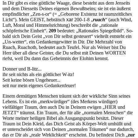
In Dir gibt es eine göttliche Waage, diese besteht aus dem Jenseits
und dem Diesseits Deines eigenen Bewußtseins; sie ist ein äußerst
emp­findlicher „Zen-s-or“ (= „Geborene Existenz ist raumzeitliches
Licht“). Mein GEIST, hebräisch
xar
200-1-8 „
ruach
“ (auch Wind,
Luft, Moral und Himmelsrichtung) beschreibt die „rationale
schöpfe­rische Einheit“.
209
bedeutet: „Rationales Spiegelbild“. So­
bald sich Dein Geist „von Dir selbst gesteuert“ vielteilt entsteht ein
„Un-wetter“, ein Gedankengewitter in Dir. Die Mehrzahl von
Ruach, Ruachoth, bedeutet auch Teufel. Nur als Weiser bist Du
Herr über all diese Geister, die Du selbst mit Deinen WORTEN
riefst, weil Du dann das Geheimnis der Elohim kennst.
Donner und B-litz...
ihr seit nichts als ein göttlicher W-itz!
Seit keine bösen Ungeheuer...
seit nur mein eigenes Gedankenfeuer!
Einem demütigen Menschen träumt sich der wirkliche Sinn seines
Le­bens. Es ist ein „merkwürdiger“ (des Merkens würdiger)
vielfältiger Traum, den auch Du in Deinem ewigen „HIER und
JETZT“ träumst. Ein Traum, der für alle „normalen Menschen“ die
Worte meiner heili­gen Bibel als Ausgangspunkt besitzt. Dieser
Traum ist Dein Kleid, das Dich Geist als Körper-Welt umhüllt und
er unterscheidet sich von Deinen „normalen Träumen“ nur dadurch,
das er Dir als „reale Wirk­lichkeit“ erscheint. Du befindest Dich „
zur