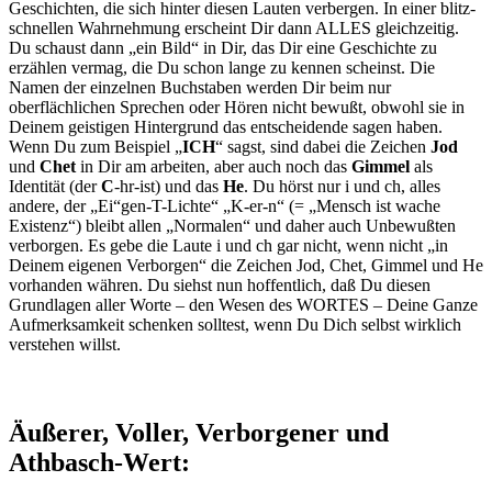
Ge­schichten, die sich hinter diesen Lauten verbergen. In einer blitz­
schnellen Wahrnehmung erscheint Dir dann ALLES gleichzeitig.
Du schaust dann „ein Bild“ in Dir, das Dir eine Geschichte zu
erzählen vermag, die Du schon lange zu kennen scheinst. Die
Namen der ein­zelnen Buchstaben werden Dir beim nur
oberflächlichen Sprechen oder Hören nicht bewußt, obwohl sie in
Deinem geistigen Hintergrund das entscheidende sagen haben.
Wenn Du zum Beispiel „
ICH
“ sagst, sind dabei die Zeichen
Jod
und
Chet
in Dir am arbeiten, aber auch noch das
Gimmel
als
Identität (der
C
-hr-ist) und das
He
. Du hörst nur i und ch, alles
andere, der „Ei“gen-T-Lichte“ „K-er-n“ (= „Mensch ist wache
Existenz“) bleibt allen „Normalen“ und daher auch Unbewuß­ten
verborgen. Es gebe die Laute i und ch gar nicht, wenn nicht „in
Deinem eigenen Verborgen“ die Zeichen Jod, Chet, Gimmel und He
vorhanden währen. Du siehst nun hoffentlich, daß Du diesen
Grundla­gen aller Worte – den Wesen des WORTES – Deine Ganze
Aufmerk­samkeit schenken solltest, wenn Du Dich selbst wirklich
verstehen willst.
Äußerer, Voller, Verborgener und
Athbasch-Wert: