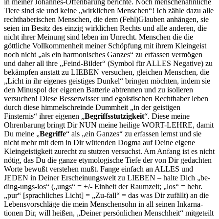
in meiner Johannes-Offenbarung berichte. Noch menschenähnliche
Tiere sind sie und keine „wirklichen Menschen“! Ich zähle dazu alle
rechthaberi­schen Menschen, die dem (Fehl)Glauben anhängen, sie
seien im Besitz des einzig wirklichen Rechts und alle anderen, die
nicht ihrer Mei­nung sind leben im Unrecht. Menschen die die
göttliche Vollkom­menheit meiner Schöpfung mit ihrem Kleingeist
noch nicht „als ein harmonisches Ganzes“ zu erfassen vermögen
und daher all ihre „Feind-Bilder“ (Symbol für ALLES Negative) zu
bekämpfen anstatt zu LIEBEN versuchen, gleichen Menschen, die
„Licht in ihr eigenes geistiges Dunkel“ bringen möchten, indem sie
den Minuspol der eige­nen Batterie abtrennen und zu isolieren
versuchen! Diese Besserwisser und egoistischen Rechthaber leben
durch diese himmelschreinde Dummheit „in der geistigen
Finsternis“ ihrer eigenen „
Begriffs­stutzigkeit
“. Diese meine
Ohrenbarung bringt Dir NUN meine heilige WORT-LEHRE, damit
Du meine „
Begriffe
“ als „ein Ganzes“ zu er­fassen lernst und sie
nicht mehr mit dem in Dir wüten­den Dogma auf Deine eigene
Kleingeistigkeit zurecht zu stutzen ver­suchst. Am Anfang ist es nicht
nötig, das Du die ganze etymologische Tiefe der von Dir gedachten
Worte bewußt verstehen mußt. Fange einfach an ALLES und
JEDEN in Deiner Erscheinungswelt zu LIEBEN – halte Dich „be-
ding-ungs-los“ („ungs“ = +/- Einheit der Raumzeit; „los“ = hebr.
„pur“ [sprachliches Licht] = „Zu-fall“ = das was Dir zufällt) an die
Lebensvorschläge die mein Menschensohn in all seinen Inkarna­
tionen Dir, will heißen, „Deiner persönlichen Menschheit“ mitgeteilt