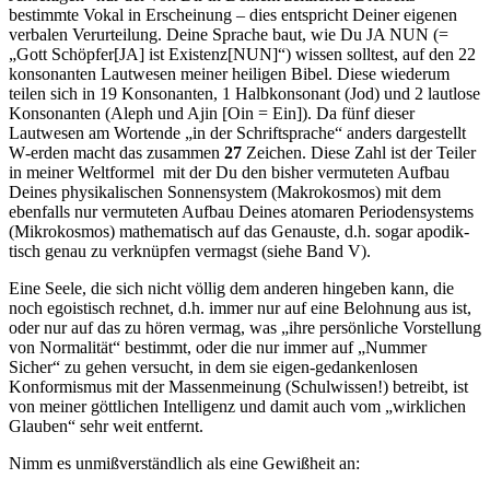
bestimmte Vokal in Erscheinung – dies entspricht Deiner eigenen
verbalen Verurteilung. Deine Sprache baut, wie Du JA NUN (=
„Gott Schöpfer[JA] ist Existenz[NUN]“) wissen solltest, auf den 22
konsonanten Lautwesen meiner heiligen Bibel. Diese wiederum
teilen sich in 19 Konsonanten, 1 Halbkonsonant (Jod) und 2 lautlose
Konsonanten (Aleph und Ajin [Oin = Ein]). Da fünf dieser
Lautwesen am Wortende „in der Schriftsprache“ anders dargestellt
W‑erden macht das zusammen
27
Zeichen. Diese Zahl ist der Teiler
in meiner Weltformel mit der Du den bisher vermuteten Aufbau
Deines physikalischen Sonnensystem (Makrokosmos) mit dem
eben­falls nur vermuteten Aufbau Deines atomaren Periodensystems
(Mikrokosmos) mathematisch auf das Genauste, d.h. sogar apodik­
tisch genau zu verknüpfen vermagst (siehe Band V).
Eine Seele, die sich nicht völlig dem anderen hingeben kann, die
noch egoistisch rechnet, d.h. immer nur auf eine Belohnung aus ist,
oder nur auf das zu hören vermag, was „ihre persönliche Vorstellung
von Normalität“ bestimmt, oder die nur immer auf „Nummer
Sicher“ zu gehen versucht, in dem sie eigen-gedankenlosen
Konformismus mit der Massenmeinung (Schulwissen!) betreibt, ist
von meiner göttlichen Intelligenz und damit auch vom „wirklichen
Glauben“ sehr weit ent­fernt.
Nimm es unmißverständlich als eine Gewißheit an: