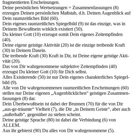
fragmentierten Erscheinungen.
Deine persönlichen Wertsetzungen = Zusammenfassungen (8)
erzeu­gen Deinen persönlichen Maßstab, d.h. Deinen Augenblick auf
Dein raumzeitliches Bild (60).
Dein eigenes raumzeitliches Spiegelbild (9) ist das einzige, was in
Deinem Bewußtsein wirklich existiert (50).
Du kleiner Gott (10) erzeugst somit Dein eigenes Zeitempfinden
(40).
Deine eigene geistige Aktivität (20) ist die einzige treibende Kraft
(30) in Deinem Dasein.
Die treibende Kraft (30) Kraft in Dir, ist Deine eigene geistige Akti­
vität (20).
Das von Dir wahrgenommene subjektive Zeitempfinden (40)
erzeugst Du kleiner Gott (10) für Dich selbst.
Alles Existierende (50) ist nur Dein eigenes charakterliches Spiegel­
bild (9).
Alle von Dir wahrgenommenen raumzeitlichen Erscheinungen (60)
stellen nur Deine eigenen „Augenblicklichen“ geistigen Zusammen­
fas­sungen (8) dar.
Dein Überbewußtsein ist dabei der Brunnen (70) für die von Dir
„aus-ge-träumte“ Vielheit (7), die Dir „in Deinem Geiste“, aber auch
„außerhalb“, gegenüber zu stehen scheint.
Deine geistige Sprache (80) ist dabei die Verbindung (6) von
ALLEM.
Aus ihr gebierst (90) Du alles von Dir wahrgenommene (5).