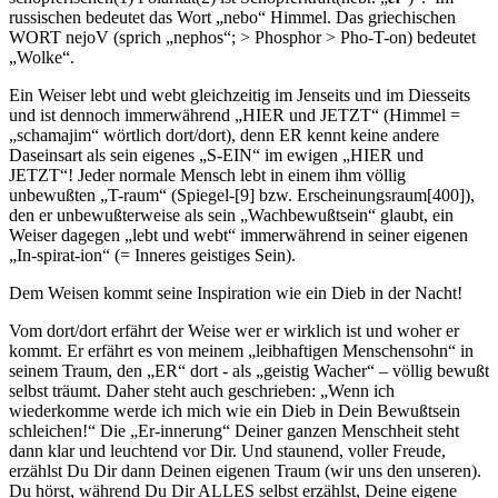
russischen bedeutet das Wort „nebo“ Himmel. Das griechischen
WORT
n
e
j
o
V
(sprich „nephos“; > Phosphor > Pho-T-on) bedeutet
„Wolke“.
Ein Weiser lebt und webt gleichzeitig im Jenseits und im Diesseits
und ist dennoch immerwährend „HIER und JETZT“ (Himmel =
„schamajim“ wörtlich dort/dort), denn ER kennt keine andere
Daseinsart als sein eigenes „S-EIN“ im ewigen „HIER und
JETZT“! Jeder normale Mensch lebt in einem ihm völlig
unbewußten „T-raum“ (Spiegel-[9] bzw. Erscheinungsraum[400]),
den er unbewußterweise als sein „Wachbewußtsein“ glaubt, ein
Weiser dagegen „lebt und webt“ immerwährend in seiner eigenen
„In-spirat-ion“ (= Inneres gei­stiges Sein).
Dem Weisen kommt seine Inspiration wie ein Dieb in der Nacht!
Vom dort/dort erfährt der Weise wer er wirklich ist und woher er
kommt. Er erfährt es von meinem „leibhaftigen Menschensohn“ in
seinem Traum, den „ER“ dort - als „geistig Wacher“ – völlig bewußt
selbst träumt. Daher steht auch geschrieben: „Wenn ich
wiederkomme werde ich mich wie ein Dieb in Dein Bewußtsein
schleichen!“ Die „Er-innerung“ Deiner ganzen Menschheit steht
dann klar und leuch­tend vor Dir. Und staunend, voller Freude,
erzählst Du Dir dann Dei­nen eigenen Traum (wir uns den unseren).
Du hörst, während Du Dir ALLES selbst erzählst, Deine eigene