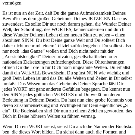
vermögen.
Es ist nun an der Zeit, daß Du die ganze Aufmerksamkeit Deines
Be­wußtseins dem großen Geheimnis Deines JETZIGEN Daseins
zuwen­dest. Es sollte Dir nur noch darum gehen, die Wunder Deiner
Welt, der Schöpfung, des WORTES, kennenzulernen und durch
diese Wun­der Deinem Leben einen neuen Sinn zu geben – einen
absoluten SINN! Du bist Deine ganze Welt und Du solltest Dich
daher nicht mehr mit einem Teilziel zufriedengeben. Du solltest also
nur noch „das Ganze“ wollen und Dich nicht mehr mit der
„Aussichtslosigkeit“ Deiner privaten, gesellschaftlichen oder
nationalen Zielsetzungen zu­friedengeben. Diese Ohrenbarungen
öffnen Dir die Tore in für Dich noch ungeahnte Welten. Du erhältst
damit ein Welt-ALL Bewußtsein, Du spürst NUN wie wichtig und
groß Dein Leben ist und das Du alle Welten und Zeiten in Dir selbst
umfaßt. Das Wissen um das Geheim­nis Deiner Sprache läßt Dir
jedes WORT mit ganz anderen Gefühlen begegnen. Du kennst nun
den SINN jedes göttlichen WORTES und Du weißt um deren
Bedeutung in Deinem Dasein. Du hast nun eine grobe Kenntnis von
deren Zusammensetzung und Wichtigkeit für Dein eigentliches „S-
ein“. Die Buchstaben sind Dir nun zu einem Zei­chen geworden, das
Dich in Deine höheren Welten zu führen vermag.
Wenn Du ein WORT siehst, siehst Du auch die Namen der Buchsta­
ben, die dieses Wort bilden. Du siehst dann auch die Formen und