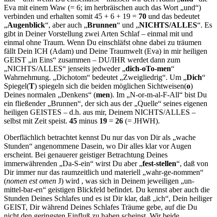
Eva mit einem Waw (= 6; im herbräischen auch das Wort „und“)
verbinden und erhalten somit 45 + 6 + 19 =
70
und das bedeutet
„
Augenblick
“, aber auch „
Brunnen
“ und „
NICHTS/ALLES
“. Es
gibt in Deiner Vorstellung zwei Arten Schlaf – einmal mit und
einmal ohne Traum. Wenn Du einschläfst ohne dabei zu träumen
fällt Dein ICH (Adam) und Deine Traumwelt (Eva) in mir heiligen
GEIST „in Eins“ zusam­men – DU/IHR werdet dann zum
„NICHTS/ALLES“ jenseits jedwe­der „
dich-oTo-men
“
Wahrnehmung. „Dichotom“ bedeutet „Zweig­liedrig“. Um „
Dich
“
Spiegel(
T
) spiegeln sich die beiden mög­lichen Sichtweisen(
o
)
Deines normalen „Denkens“ (
men
). Im „N-or-m-al-F-All“ bist Du
ein fließender „Brunnen“, der sich aus der „Quelle“ seines eigenen
heiligen GEISTES – d.h. aus mir, Deinem NICHTS/ALLES –
selbst mit Zeit speist.
45
minus
19
=
26
(= JHWH).
Oberflächlich betrachtet kennst Du nur das von Dir als „wache
Stun­den“ angenommene Dasein, wo Dir alles klar vor Augen
erscheint. Bei genauerer geistiger Betrachtung Deines
immerwährenden „Da-S-ein“ wirst Du aber „
fest-stellen
“, daß von
Dir immer nur das raum­zeitlich und materiell „wahr-ge-nommen“
(
nomen est omen
J
) wird , was sich in Deinem jeweiligen „un-
mittel-bar-en“ geistigen Blickfeld befindet. Du kennst aber auch die
Stunden Deines Schlafes und es ist Dir klar, daß „ich“, Dein heiliger
GEIST, Dir während Deines Schla­fes Träume gebe, auf die Du
nicht den geringsten Einfluß zu haben scheinst. Wir beide