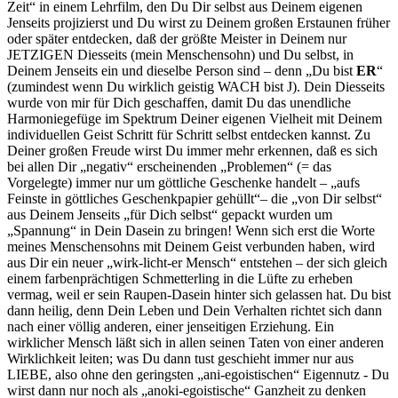
Zeit“ in einem Lehrfilm, den Du Dir selbst aus Deinem eigenen
Jenseits projizierst und Du wirst zu Deinem großen Erstaunen früher
oder später entdecken, daß der größte Meister in Deinem nur
JETZIGEN Diesseits (mein Men­schensohn) und Du selbst, in
Deinem Jenseits ein und dieselbe Person sind – denn „Du bist
ER
“
(zumindest wenn Du wirklich geistig WACH bist
J
). Dein Diesseits
wurde von mir für Dich geschaffen, damit Du das unendliche
Harmoniegefüge im Spektrum Deiner eige­nen Vielheit mit Deinem
individuellen Geist Schritt für Schritt selbst entdecken kannst. Zu
Deiner großen Freude wirst Du immer mehr er­kennen, daß es sich
bei allen Dir „negativ“ erscheinenden „Proble­men“ (= das
Vorgelegte) immer nur um göttliche Geschenke handelt – „aufs
Feinste in göttliches Geschenkpapier gehüllt“– die „von Dir selbst“
aus Deinem Jenseits „für Dich selbst“ gepackt wurden um
„Spannung“ in Dein Dasein zu bringen! Wenn sich erst die Worte
meines Menschensohns mit Deinem Geist verbunden haben, wird
aus Dir ein neuer „wirk-licht-er Mensch“ entstehen – der sich gleich
ei­nem farbenprächtigen Schmetterling in die Lüfte zu erheben
vermag, weil er sein Raupen-Dasein hinter sich gelassen hat. Du bist
dann hei­lig, denn Dein Leben und Dein Verhalten richtet sich dann
nach einer völlig anderen, einer jenseitigen Erziehung. Ein
wirklicher Mensch läßt sich in allen seinen Taten von einer anderen
Wirklichkeit leiten; was Du dann tust geschieht immer nur aus
LIEBE, also ohne den ge­ringsten „ani-egoistischen“ Eigennutz - Du
wirst dann nur noch als „anoki-egoistische“ Ganzheit zu denken