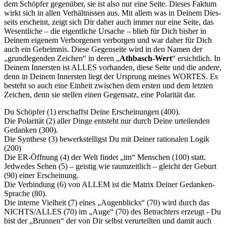
dem Schöpfer gegenüber, sie ist also nur eine Seite. Dieses Faktum
wirkt sich in allen Verhältnissen aus. Mit allem was in Deinem Dies­
seits erscheint, zeigt sich Dir daher auch immer nur eine Seite, das
Wesentliche – die eigentliche Ursache – blieb für Dich bisher in
Dei­nem eigenem Verborgenen verborgen und war daher für Dich
auch ein Geheimnis. Diese Gegenseite wird in den Namen der
„grundlegenden Zeichen“ in deren „
Athbasch-Wert
“ ersichtlich. In
Deinem Innersten ist ALLES vorhanden, diese Seite und die andere,
denn in Deinem In­nersten liegt der Ursprung meines WORTES. Es
besteht so auch eine Einheit zwischen dem ersten und dem letzten
Zeichen, denn sie stellen einen Gegensatz, eine Polarität dar.
Du Schöpfer (1) erschaffst Deine Erscheinungen (400).
Die Polarität (2) aller Dinge entsteht nur durch Deine urteilenden
Ge­danken (300).
Die Synthese (3) bewerkstelligst Du mit Deiner rationalen Logik
(200)
Die ER-Öffnung (4) der Welt findet „im“ Menschen (100) statt.
Jedwedes Sehen (5) – geistig wie raumzeitlich – gleicht der Geburt
(90) einer Erscheinung.
Die Verbindung (6) von ALLEM ist die Matrix Deiner Gedanken-
Sprache (80).
Die interne Vielheit (7) eines „Augenblicks“ (70) wird durch das
NICHTS/ALLES (70) im „Auge“ (70) des Betrachters erzeugt - Du
bist der „Brunnen“ der von Dir selbst verurteilten und damit auch