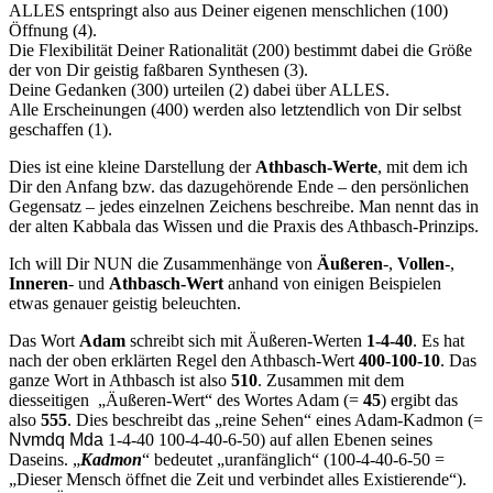
ALLES entspringt also aus Deiner eigenen menschlichen (100)
Öffnung (4).
Die Flexibilität Deiner Rationalität (200) bestimmt dabei die Größe
der von Dir geistig faßbaren Synthesen (3).
Deine Gedanken (300) urteilen (2) dabei über ALLES.
Alle Erscheinungen (400) werden also letztendlich von Dir selbst
ge­schaffen (1).
Dies ist eine kleine Darstellung der
Athbasch-Werte
, mit dem ich
Dir den Anfang bzw. das dazugehörende Ende – den persönlichen
Gegen­satz – jedes einzelnen Zeichens beschreibe. Man nennt das in
der alten Kabbala das Wissen und die Praxis des Athbasch-Prinzips.
Ich will Dir NUN die Zusammenhänge von
Äußeren
-,
Vollen
-,
Inneren
- und
Athbasch-Wert
anhand von einigen Beispielen
etwas genauer geistig beleuchten.
Das Wort
Adam
schreibt sich mit Äußeren-Werten
1-4-40
. Es hat
nach der oben erklärten Regel den Athbasch-Wert
400-100-10
. Das
ganze Wort in Athbasch ist also
510
. Zusammen mit dem
diesseitigen „Äußeren-Wert“ des Wortes Adam (=
45
) ergibt das
also
555
. Dies beschreibt das „reine Sehen“ eines Adam-Kadmon (=
Nvmdq Mda
1-4-40 100-4-40-6-50) auf allen Ebenen seines
Daseins. „
Kadmon
“ bedeutet „uranfänglich“ (100-4-40-6-50 =
„Dieser Mensch öffnet die Zeit und verbindet alles Existierende“).