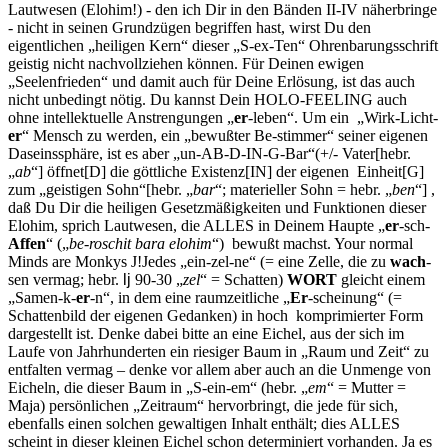
Lautwesen (Elohim!) - den ich Dir in den Bänden II-IV näherbringe
- nicht in seinen Grundzügen begriffen hast, wirst Du den
eigentlichen „heiligen Kern“ dieser „S-ex-Ten“ Ohren­barungsschrift
geistig nicht nachvollziehen können. Für Deinen ewigen
„Seelenfrieden“ und damit auch für Deine Erlösung, ist das auch
nicht unbedingt nötig. Du kannst Dein HOLO-FEELING auch
ohne intel­lektuelle Anstrengungen „
er
-leben“. Um ein „Wirk-Licht-
er
“ Mensch zu werden, ein „bewußter Be-stimmer“ seiner eigenen
Daseinssphäre, ist es aber „un-AB-D-IN-G-Bar“(+/- Vater[hebr.
„
ab
“] öffnet[D] die göttliche Existenz[
IN
] der eigenen Einheit[G]
zum „geistigen Sohn“[hebr. „
bar
“; materieller Sohn = hebr. „
ben
“] ,
daß Du Dir die heiligen Gesetzmäßigkeiten und Funktionen dieser
Elohim, sprich Lautwesen, die ALLES in Deinem Haupte „
er
-sch-
Affen
“ („
be-roschit bara elohim
“) bewußt machst.
Your normal
Minds are Monkys
J
!
Jedes „ein-zel-ne“ (= eine Zelle, die zu
wach
-
sen vermag; hebr.
lj
90-30 „
zel
“ = Schatten)
WORT
gleicht einem
„Samen-k-
er
-n“, in dem eine raumzeitliche „
Er
-scheinung“ (=
Schattenbild der ei­genen Gedanken) in hoch komprimierter Form
dargestellt ist. Denke dabei bitte an eine Eichel, aus der sich im
Laufe von Jahrhunderten ein riesiger Baum in „Raum und Zeit“ zu
entfalten vermag – denke vor allem aber auch an die Unmenge von
Eicheln, die dieser Baum in „S-ein-em“ (hebr. „
em
“ = Mutter =
Maja) persönlichen „Zeitraum“ hervorbringt, die jede für sich,
ebenfalls einen solchen gewaltigen In­halt enthält; dies ALLES
scheint in dieser kleinen Eichel schon deter­miniert vorhanden. Ja es