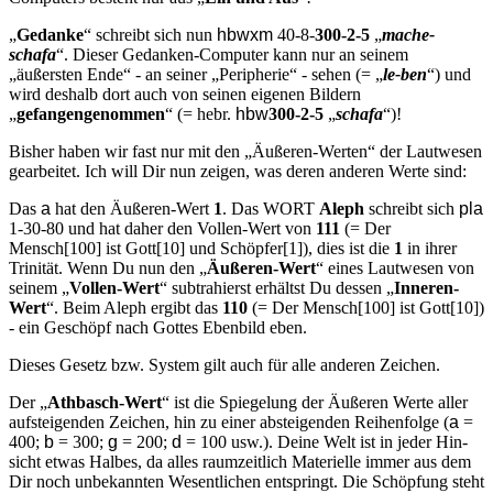
„
Gedanke
“ schreibt sich nun
hbwxm
40-8-
300-2-5
„
mache-
schafa
“. Dieser Gedanken-Computer kann nur an seinem
„äußersten Ende“ - an seiner „Peripherie“ - sehen (= „
le-ben
“) und
wird deshalb dort auch von seinen eigenen Bildern
„
gefangengenommen
“ (= hebr.
hbw
300-2-5
„
schafa
“)!
Bisher haben wir fast nur mit den „Äußeren-Werten“ der Lautwesen
gearbeitet. Ich will Dir nun zeigen, was deren anderen Werte sind:
Das
a
hat den Äußeren-Wert
1
. Das WORT
Aleph
schreibt sich
pla
1-30-80 und hat daher den Vollen-Wert von
111
(= Der
Mensch[100] ist Gott[10] und Schöpfer[1]), dies ist die
1
in ihrer
Tri­nität. Wenn Du nun den „
Äußeren-Wert
“ eines Lautwesen von
sei­nem „
Vollen-Wert
“ subtrahierst erhältst Du dessen „
Inneren-
Wert
“. Beim Aleph ergibt das
110
(= Der Mensch[100] ist Gott[10])
- ein Ge­schöpf nach Gottes Ebenbild eben.
Dieses Gesetz bzw. System gilt auch für alle anderen Zeichen.
Der „
Athbasch-Wert
“ ist die Spiegelung der Äußeren Werte aller
aufsteigenden Zeichen, hin zu einer absteigenden Reihenfolge (
a
=
400;
b
= 300;
g
= 200;
d
= 100 usw.). Deine Welt ist in jeder Hin­
sicht etwas Halbes, da alles raumzeitlich Materielle immer aus dem
Dir noch unbekannten Wesentlichen entspringt. Die Schöpfung steht