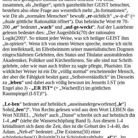
zusammen, als „heiliger“, sprich ganzheitlicher GEIST betrachtet,
bestehen also ohne Frage aus wesentlich mehr „In-formationen“,
wie Dir als „normalen Menschen“ bewußt „
er
-sicht­lich“ „w-ir-d“ (=
„duale göttliche Rationalität öff­net“). Das hebräische Wort
re
70-
200 „
er
“ bedeutet „
wach
“ und „
auf-ge-weckt
“. Auf der Lautebene
gelesen bedeutet dies: „Der Augenblick(70) der rationalen
Logik(200)“. So träumt jeder Weise, was ich heiliger GEIST ihm
„in-spiriere“. Wenn ich von einem Wei­sen spreche, meine ich nicht
den intellektuell, im Elfenbeinturm seiner materialistischen Dogmen
ein­geschlafenen Gelehrten, den Status und Titulatur ausstrahlenden
Akademiker, Politiker und Kirchenfürsten. Sie alle sind nur Schrift­
gelehrte, oder wie man auch früher zu sagte pflegte, Pharisäer. Ein
wirklicher Weiser ist ein Dir „völlig normal“ erscheinender Mensch,
der aber die Fähigkeit besitzt ganz „Selbstver­ständlich“ im Diesseits
zu „
leben
“ und dabei auch völlig bewusst im Jenseits I-ST (ein
Engel also
J
) -
„ER IST“
(= „Wacher(Er) im göttlichen
Raumspiegel (I‑ST)!“).
„
Le-ben
“ bedeutet auf hebräisch „auseinandergeworfener[„
le
“]
Sohn[„
ben
“]“. Von Rechts gelesen wird aus dem Wort LEBEN das
Wort NEBEL. „Nebel“ auch „Dunst“ schreibt sich auf hebräisch
da
1-4 „
ed
“ (siehe die Wasserschöpfung Band I). Aus diesem 1-4
kristal­lisiert sich dann die Zeit, dies ist die Geburt des 1-4-40, des
Adam. „Neb-el“ bedeutet: „Die Existenz(50) einer
schöpferischen(1) Polari­tät(2) ist Schöpferkraft(hebr. „
el
“)“. Im