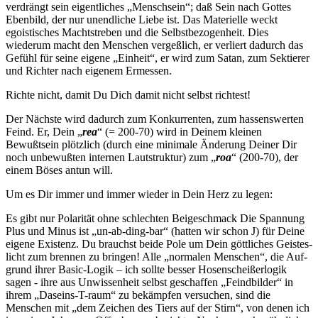
ver­drängt sein eigentliches „Menschsein“; daß Sein nach Gottes
Ebenbild, der nur unendliche Liebe ist. Das Materielle weckt
egoistisches Macht­streben und die Selbstbezogenheit. Dies
wiederum macht den Men­schen vergeßlich, er verliert dadurch das
Gefühl für seine eigene „Einheit“, er wird zum Satan, zum Sektierer
und Richter nach eige­nem Ermessen.
Richte nicht, damit Du Dich damit nicht selbst richtest!
Der Nächste wird dadurch zum Konkurrenten, zum hassenswerten
Feind. Er, Dein „
rea
“ (= 200-70) wird in Deinem kleinen
Bewußtsein plötzlich (durch eine minimale Änderung Deiner Dir
noch unbewuß­ten internen Lautstruktur) zum „
roa
“ (200-70), der
einem Böses antun will.
Um es Dir immer und immer wieder in Dein Herz zu legen:
Es gibt nur Polarität ohne schlechten Beigeschmack Die Spannung
Plus und Minus ist „un-ab-ding-bar“ (hatten wir schon
J
) für Deine
eigene Existenz. Du brauchst beide Pole um Dein göttliches Geistes­
licht zum brennen zu bringen! Alle „normalen Menschen“, die Auf­
grund ihrer Basic-Logik – ich sollte besser Hosenscheißerlogik
sagen - ihre aus Unwissenheit selbst geschaffen „Feindbilder“ in
ihrem „Daseins-T-raum“ zu bekämpfen versuchen, sind die
Menschen mit „dem Zeichen des Tiers auf der Stirn“, von denen ich