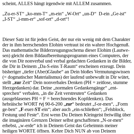
scheint, ALLES hängt irgendwie mit ALLEM zusammen.
„Zu-er-ST“ „ko-mm-T“ „m-ein“ „W-Ort“ „un-D“ D-ein „Ge-ist“
„I-ST“ „i-mm-er“ „sof-ort“ „d-ort“!
Dieser Satz ist für jeden Geist, der nur ein wenig mit dem Charakter
der in ihm herrschenden Elohim vertraut ist ein wahrer Hochgenuß.
Das mathematische Bilderzeugungsschema dieser Elohim (Lautwe­
sen) gleicht dem Bildaufbereitungsprogramm eines Computers, der
die von Dir nonverbal und verbal gedachten Gedanken in die Bilder,
die Dir in Deinem „Da-S-eins T-Raum“ erscheinen erzeugt. Dein
bis­heriger „tiefer (Aber)Glaube“ an Dein bloßes Vermutungswissen
(= dogmatischer Materialismus) der laufend unbewußt in Dir wütet,
stellt „
zur
Zeit“ Dein nonverbales Denken (PH = zeitlose, stumme
Herzge­danken) dar. Deine „normalen Gedankengänge“ „ent-
sprechen“ ver­balen, „in die Zeit verstreuten“ Gedanken
(ausgeblasenes PH = F = be­rechnendes Kopfdenken). Das
hebräische WORT
rvj
90-6-200 „
zur
“ bedeutet „f-or-men“, „Form
ge-ben“ „
F
-euer-
ST
-ein“; aber auch „ein-schließen“; „Felsblock,
Festung und Feste“. Erst wenn Du Deinen Kleingeist freiwillig über
die imaginären Grenzen Deiner selbst geschaffenen „N-or-men“
erhebst, „w-erde“ ich in Deinem Geist das Geheimnis meiner
heiligen WORTE öffnen. Kehre Dich NUN ab von Deinem