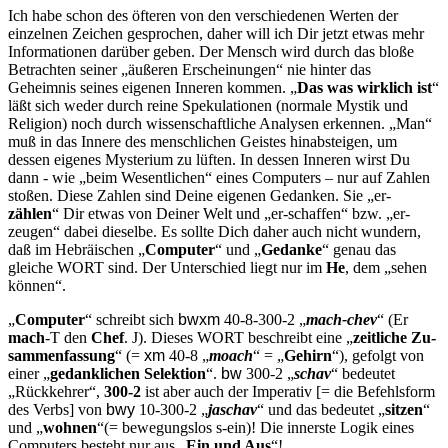
Ich habe schon des öfteren von den verschiedenen Werten der
einzel­nen Zeichen gesprochen, daher will ich Dir jetzt etwas mehr
Informa­tionen darüber geben. Der Mensch wird durch das bloße
Betrachten seiner „äußeren Erscheinungen“ nie hinter das
Geheimnis seines eige­nen Inneren kommen. „
Das was wirklich ist
“
läßt sich weder durch reine Spekulationen (normale Mystik und
Religion) noch durch wissen­schaftliche Analysen erkennen. „Man“
muß in das Innere des menschlichen Geistes hinabsteigen, um
dessen eigenes Mysterium zu lüften. In dessen Inneren wirst Du
dann - wie „beim Wesentlichen“ eines Computers – nur auf Zahlen
stoßen. Diese Zahlen sind Deine eigenen Gedanken. Sie „er-
zählen
“ Dir etwas von Deiner Welt und „er-schaffen“ bzw. „er-
zeugen“ dabei dieselbe. Es sollte Dich daher auch nicht wundern,
daß im Hebräischen „
Computer
“ und „
Gedanke
“ genau das
gleiche WORT sind. Der Unterschied liegt nur im
He
, dem „sehen
können“.
„
Computer
“ schreibt sich
bwxm
40-8-300-2 „
mach-chev
“ (Er
mach
-T den
Chef
.
J
). Dieses WORT beschreibt eine „
zeitliche Zu­
sammenfassung
“ (=
xm
40-8 „
moach
“ = „
Gehirn
“), gefolgt von
ei­ner „
gedanklichen Selektion
“.
bw
300-2 „
schav
“ bedeutet
„Rück­kehrer“,
300-2
ist aber auch der Imperativ [= die Befehlsform
des Verbs] von
bwy
10-300-2 „
jaschav
“ und das bedeutet „
sitzen
“
und „
wohnen
“(= bewegungslos s-ein)! Die innerste Logik eines
Com­puters besteht nur aus „
Ein und Aus
“!