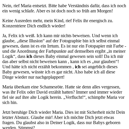
Nein, rief Maria entsetzt. Bitte habe Verständnis dafür, dass ich noch
ein wenig schlafe. Aber es ist doch noch so früh am Morgen!
Keine Ausreden mehr, mein Kind, rief Felix ihr energisch zu.
Konzentriere Dich endlich wieder!
Ja, Felix ich weiß. Ich kann mir nichts beweisen. Und wenn ich
glaube, „diese Illusion“ auf der Fotographie bin ich selbst einmal
gewesen, dann ist es ein Irrtum. Es ist nur ein Fotopapier mit Farbe -
und die Anordnung der Farbpunkte auf demselben ergibt „in meiner
Logik“, dass
ich
dieses Baby einmal gewesen sein soll! Da ich mir
das aber selbst nicht beweisen kann , kann ich es „nur glauben“!
Und hätte ich nicht erzählt bekommen ,
ich
sei angeblich dieses
Baby gewesen, wüsste ich es gar nicht. Also habe ich all diese
Dinge wieder nur nachgeplappert!
Maria überkam eine Schamesröte. Hatte sie denn alles vergessen,
was ihr Felix oder David erzählt hatten? Immer und immer wieder
fiel sie auf ihre alte Logik herein. „Verflucht!“, schimpfte Maria vor
sich hin.
Jetzt beruhige Dich wieder Maria. Dies ist mit Sicherheit nicht Dein
letzter Absturz. Glaube mir! Aber ich möchte Dich jetzt etwas
fragen. Du glaubst also in Deiner Logik, dass nur Babys geboren
werden. Stimmst?