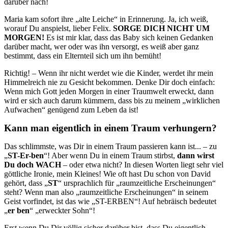
darüber nach!
Maria kam sofort ihre „alte Leiche“ in Erinnerung. Ja, ich weiß,
worauf Du anspielst, lieber Felix.
SORGE DICH NICHT UM
MORGEN!
Es ist mir klar, dass das Baby sich keinen Gedanken
darüber macht, wer oder was ihn versorgt, es weiß aber ganz
bestimmt, dass ein Elternteil sich um ihn bemüht!
Richtig! – Wenn ihr nicht werdet wie die Kinder, werdet ihr mein
Himmelreich nie zu Gesicht bekommen. Denke Dir doch einfach:
Wenn mich Gott jeden Morgen in einer Traumwelt erweckt, dann
wird er sich auch darum kümmern, dass bis zu meinem „wirklichen
Aufwachen“ genügend zum Leben da ist!
Kann man eigentlich in einem Traum verhungern?
Das schlimmste, was Dir in einem Traum passieren kann ist... – zu
„
ST
-Er-ben
“! Aber wenn Du in einem Traum stirbst,
dann wirst
Du doch
WACH
– oder etwa nicht? In diesen Worten liegt sehr viel
göttliche Ironie, mein Kleines! Wie oft hast Du schon von David
gehört, dass „
ST
“ ursprachlich für „raumzeitliche Erscheinungen“
steht? Wenn man also „raumzeitliche Erscheinungen“ in seinem
Geist vorfindet, ist das wie „ST-ERBEN“! Auf hebräisch bedeutet
„
er ben
“ „erweckter Sohn“!
Erst wenn Du Dir völlig sicher darüber bist, dass Du eigentlich