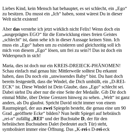
Liebes Kind, kein Mensch hat behauptet, es sei schlecht, ein „Ego“
zu besitzen. Du musst ein „Ich“ haben, sonst wärest Du in dieser
Welt nicht existent!
Aber
das
verstehe ich jetzt wirklich nicht Felix! Wenn doch ein
„ausgeprägtes EGO“ für die Entwicklung eines freien Geistes
„schlecht“ ist, dann sehe ich in dieser Aussage keinen Sinn. Ich
muss ein „Ego“ haben um zu existieren und gleichzeitig soll ich
mich von diesem „Ego“ lösen, um frei zu sein?! Das ist doch ein
Widerspruch in sich!
Maria, dies ist doch nur ein KREIS-DREIECK-PHÄNOMEN!
Schau einfach mal genau hin: Mittlerweile solltest Du erkannt
haben, dass Du noch ein „unwissendes Baby“ bist. Du hast doch
bereits festgestellt, dass die Windel, die Dich umhüllt, ein „D-REI-
ECK“ ist. Diese Windel ist Dein Glaube, dass „Ego“ schlecht sei.
Dabei siehst Du aber nur die eine Seite der Medaille. Gib Dir doch
einmal Mühe, über Deine Grenzen hinweg zu sehen. „Welt“ ist ganz
anders, als Du glaubst. Spricht David nicht immer von einem
Raumspiegel, der aus
zwei
Spiegeln besteht, die genau eine um 90
Grad „geöffnete Ecke“ bilden? Nun heißt Spiegel auf hebräisch
„rei-n“ zufällig „
REI
“ und der Buchstabe
D
, der für den
hebräischen Buchstaben Dalet (bedeutet auch Tür) steht,
symbolisiert immer eine Öffnung. Das „K-
rei
-s D-
rei
-eck