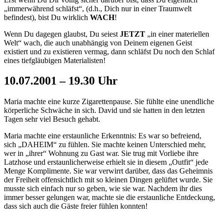
„immerwährend schläfst“, (d.h., Dich nur in einer Traumwelt
befindest), bist Du wirklich
WACH
!
Wenn Du dagegen glaubst, Du seiest
JETZT
„in einer materiellen
Welt“ wach, die auch unabhängig von Deinem eigenen Geist
existiert und zu existieren vermag, dann schläfst Du noch den Schlaf
eines tiefgläubigen Materialisten!
10.07.2001 – 19.30 Uhr
Maria machte eine kurze Zigarettenpause. Sie fühlte eine unendliche
körperliche Schwäche in sich. David und sie hatten in den letzten
Tagen sehr viel Besuch gehabt.
Maria machte eine erstaunliche Erkenntnis: Es war so befreiend,
sich „DAHEIM“ zu fühlen. Sie machte keinen Unterschied mehr,
wer in „ihrer“ Wohnung zu Gast war. Sie trug mit Vorliebe ihre
Latzhose und erstaunlicherweise erhielt sie in diesem „Outfit“ jede
Menge Komplimente. Sie war verwirrt darüber, dass das Geheimnis
der Freiheit offensichtlich mit so kleinen Dingen gelüftet wurde. Sie
musste sich einfach nur so geben, wie sie war. Nachdem ihr dies
immer besser gelungen war, machte sie die erstaunliche Entdeckung,
dass sich auch die Gäste freier fühlen konnten!