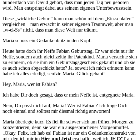
hundertfach von David gehört, dass man jeden Tag neu geboren
wird. Man entspringt dabei aus seinem eigenen Unterbewusstsein.
Diese „wirkliche Geburt“ kann man schön mit dem „Ein-schlafen“
vergleichen – man erwacht in seiner eigenen Traumwelt, aber man
„w-ei-Ss“ nicht, dass man diese Welt nur träumt.
Maria schoss ein Gedankenblitz in den Kopf:
Heute hatte doch ihr Neffe Fabian Geburtstag. Er war nicht nur ihr
Neffe, sondern auch gleichzeitig ihr Patenkind. Maria versuchte sich
zu erinnern, ob sie ihm ein Geburts­tags­geschenk gekauft und ob sie
es auch schon abgeschickt hatte? Ja, soweit ich mich erinnern kann,
habe ich alles erledigt, seufzte Maria. Glück gehabt!
Hey, Maria, wer ist Fabian?
Ich habe Dir doch gesagt, dass er mein Neffe ist, entgegnete Maria.
Nein, Du passt nicht auf, Maria! Wer ist Fabian? Ich frage Dich
noch einmal und solltest mir diesmal richtig antworten!
Maria überlegte kurz. Es fiel ihr schwer sich am frühen Morgen zu
konzentrieren, denn sie war ein ausgesprochener Morgenmuffel.
„Okay, Felix, ich hab es! Fabian ist nur ein Gedankenkonstrukt von
mir, den ich mir im
Hier und Jetzt
erschaffe, weil ich
JETZT
an