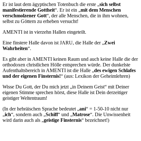
Er ist laut dem ägyptischen Totenbuch die erste „
sich selbst
manifestierende Gottheit
“. Er ist ein „
mit dem Menschen
verschmolzener Gott
“, der alle Menschen, die in ihm wohnen,
selbst zu Göttern zu erheben versucht!
AMENTI ist in vierzehn Hallen eingeteilt.
Eine finstere Halle davon ist
JARU
, die Halle der „
Zwei
Wahrheiten
“.
Es gibt aber in AMENTI keinen Raum und auch keine Halle die der
orthodoxen christlichen Hölle entsprechen würde. Der dunkelste
Aufenthaltsbereich in AMENTI ist die Halle „
des ewigen Schlafes
und der eigenen Finsternis!
“ (aus: Lexikon der Geheimlehren)
Wisse Du Gott, der Du mich jetzt „in Deinem Geist“ mit Deiner
eigenen Stimme sprechen hörst, diese Halle ist Dein derzeitiger
geistiger Weltentraum!
(In der hebräischen Sprache bedeutet „
ani
“ = 1-50-10 nicht nur
„
ich
“, sondern auch „
Schiff
“ und „
Matrose
“. Die Unwissenheit
wird darin auch als „
geistige Finsternis
“ bezeichnet!)