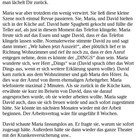
man lächelt Dir zurück.
Maria war aber trotzdem ein wenig verwirrt. Sie ließ diese kleine
Szene noch einmal Revue passieren. Sie, Maria, und David hielten
sich in der Küche auf. David hatte Spaghetti gekocht und füllte die
Teller auf, als just in diesem Moment das Telefon klingelte. Maria
freute sich auf das Essen und sagte David, dass er das Telefon
klingeln lassen sollte. Normalerweise stimmte David zu und sagt
dann immer: „Wir haben jetzt Auszeit!“, aber plötzlich lief er in
Richtung Wohnzimmer und rief ihr noch zu, dass er den Anruf
entgegen nehme, denn es könnte der „DINGS“ dran sein. Maria
wunderte sich, wer Herr „Dings“ war (David sprach öfter das Wort
Dings aus, wenn er sich weitere Erklärung sparen wollte). David
kam zurück aus dem Wohnzimmer und gab Maria den Hörer. Ja,
dies war der Anruf von ihrem ehemaligen Arbeitgeber. Maria
telefonierte maximal 2 Minuten. Als sie zurück in die Küche kam,
erwähnte sie kurz im Beisein von David, dass sie darauf
angesprochen wurde, ob sie wieder arbeiten wollte. Maria sagte
David auch, dass sie sich freuen würde und auch sofort zugestimmt
hätte. Sie könnte im nächsten Monaten wieder mit der Arbeit
beginnen. Der Arbeitsvertrag wäre für ungefähr 8 Wochen.
David schaute Maria fassungslos an. Er fragte sie, warum sie sofort
zugesagt hätte. Außerdem hätte sie dann wieder das ganze Theater
mit der Krankenversicherung usw..