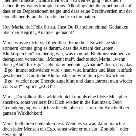
„nehmen musste“. Maria hielt sich – soweit es ging – aus dem
Leben ihres Vaters komplett raus. Allerdings fiel ihr zunehmend auf,
dass er zu Depressionen neigte und dass seine Beschwerden mit der
eigentlichen Krankheit nichts mehr zu tun hatten.
Hey Maria, rief Felix ihr zu. Hast Du Dir schon einmal Gedanken
über den Begriff „Anämie“ gemacht?
Maria wusste nicht viel über diese Krankheit. Soweit sie sich
erinnern konnte ging es darum, dass die Anzahl der „roten
Blutkörperchen“ zu niedrig war, was man mit Blut­trans­fu­sio­nen zu
therapieren versuchte. „Moment mal“, dachte sich Maria, „wenn
doch „Blut“ für Ego“ steht, dann bedeutet „Anämie“ doch, dass das
„Ego“ immer schwächer wird - man wird kraftlos und lässt „einfach
geschehen“. Durch die Bluttransfusion wird dem geschwächten
„Ego“ wieder neue Energie zugeführt und dann „strotzt man wieder
vor Kraft“ - sprich „EGO“!
Maria, Du solltest dies wirklich nicht nur als eine bloße Metapher
ansehen, sonst verlierst Du Dich wieder in die Raumzeit. Dein
Gedankengang war nicht schlecht, aber es ist nur ein Bruchteil der
ganzen Wirklichkeit!
Maria hielt ihren Gedanken fest: Wenn es so war, dann brauchte
doch jeder Mensch ein Ego, sonst wäre er nur ein „Zombie“, oder
etwa nicht?