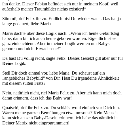
ihn denke. Dieser Fabian befindet sich nur in meinem Kopf, weil
außerhalb meiner Traumbilder nichts existiert!“
Stimmt!, rief Felix ihr zu. Endlich bist Du wieder wach. Das hat ja
lange gedauert, liebe Maria.
Maria dachte über diese Logik nach. „Wenn ich heute Geburtstag
habe, dann bin ich auch heute geboren worden. Eigentlich ist es
ganz einleuchtend. Aber in meiner Logik werden nur Babys
geboren und nicht Erwachsene!“
Da hast Du völlig recht, sagte Felix. Dieses Gesetzt gilt aber nur für
Deine
Logik.
Stell Dir doch einmal vor, liebe Maria, Du schaust auf ein
„angebliches Babybild“ von Dir. Hast Du irgendeine Ähnlichkeit
mit diesem süßen Fratz?
Nein, natürlich nicht, rief Maria Felix zu. Aber ich kann mich doch
daran erinnern, dass ich das Baby war!
Quatsch!, rief ihr Felix zu. Du schläfst wohl einfach vor Dich hin.
Waren meine ganzen Be­mühun­gen etwa umsonst? Kein Mensch
kann sich an sein Baby-Dasein erinnern, ich habe das nämlich in
Deiner Matrix nicht einprogrammiert!