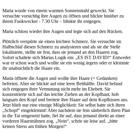
Maria wurde von einem warmen Sonnenstrahl geweckt. Sie
versuchte vorsichtig ihre Augen zu öffnen und blickte hinüber zu
ihrem Funkwecker - 7.30 Uhr – blinkte ihr entgegen.
Maria schloss wieder ihre Augen und legte sich auf den Rücken.
Plötzlich verspürte sie einen leichten Schmerz. Sie versuchte im
Halbschlaf diesen Schmerz zu analysieren und als sie die Stelle
lokalisierte, stellte sie fest, dass sie jemand an den Haaren zog.
Sofort schaltete sich Marias Logik ein: „ES IST DAVID!“ Entweder
war er schon wach und wollte sie ein wenig ärgern oder er klemmte
ihr unabsichtlich die Haare ein.
Maria öffnete die Augen und wollte ihre Haare (= Gedanken)
befreien. Aber sie blickte auf eine leere Betthälfte. David befand
sich entgegen ihrer Vermutung nicht mehr im Ehebett. Sie
konzentrierte sich auf das leichte Ziehen an der Kopfhaut, hob
langsam den Kopf und breitete ihre Haare auf dem Kopfkissen aus.
Jetzt blieb nur eine einzige Möglichkeit: Sie selbst hatte sich ihren
„Schopf“ eingeklemmt! Aber nachdem sie fein säuberlich ihren Plan
in die Tat umgesetzt hatte, fiel ihr auf, dass jemand direkt an einer
vorderen Haarsträhnen zog. „Nein“, schrie sie leise auf. „bitte
keinen Stress am frühen Morgen!“