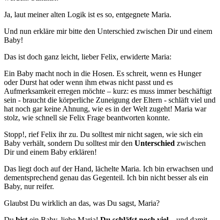
Ja, laut meiner alten Logik ist es so, entgegnete Maria.
Und nun erkläre mir bitte den Unterschied zwischen Dir und einem
Baby!
Das ist doch ganz leicht, lieber Felix, erwiderte Maria:
Ein Baby macht noch in die Hosen. Es schreit, wenn es Hunger
oder Durst hat oder wenn ihm etwas nicht passt und es
Aufmerksamkeit erregen möchte – kurz: es muss immer beschäftigt
sein - braucht die körperliche Zuneigung der Eltern - schläft viel und
hat noch gar keine Ahnung, wie es in der Welt zugeht! Maria war
stolz, wie schnell sie Felix Frage beantworten konnte.
Stopp!, rief Felix ihr zu. Du solltest mir nicht sagen, wie sich ein
Baby verhält, sondern Du solltest mir den
Unterschied
zwischen
Dir und einem Baby erklären!
Das liegt doch auf der Hand, lächelte Maria. Ich bin erwachsen und
dementsprechend genau das Gegenteil. Ich bin nicht besser als ein
Baby, nur reifer.
Glaubst Du wirklich an das, was Du sagst, Maria?
Du
bist
ein Baby, liebe Maria!
Du schläfst noch viel
– und damit