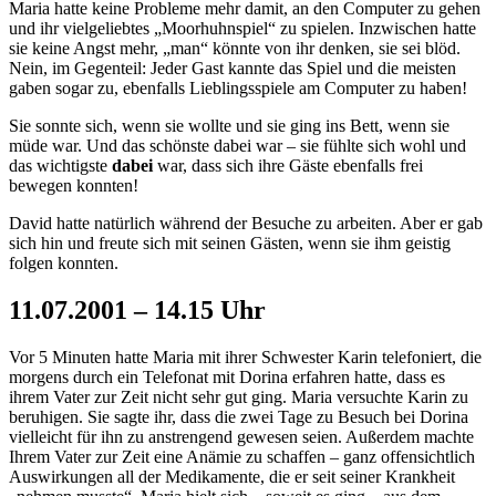
Maria hatte keine Probleme mehr damit, an den Computer zu gehen
und ihr vielgeliebtes „Moorhuhnspiel“ zu spielen. Inzwischen hatte
sie keine Angst mehr, „man“ könnte von ihr denken, sie sei blöd.
Nein, im Gegenteil: Jeder Gast kannte das Spiel und die meisten
gaben sogar zu, ebenfalls Lieblingsspiele am Computer zu haben!
Sie sonnte sich, wenn sie wollte und sie ging ins Bett, wenn sie
müde war. Und das schönste dabei war – sie fühlte sich wohl und
das wichtigste
dabei
war, dass sich ihre Gäste ebenfalls frei
bewegen konnten!
David hatte natürlich während der Besuche zu arbeiten. Aber er gab
sich hin und freute sich mit seinen Gästen, wenn sie ihm geistig
folgen konnten.
11.07.2001 – 14.15 Uhr
Vor 5 Minuten hatte Maria mit ihrer Schwester Karin telefoniert, die
morgens durch ein Telefonat mit Dorina erfahren hatte, dass es
ihrem Vater zur Zeit nicht sehr gut ging. Maria versuchte Karin zu
beruhigen. Sie sagte ihr, dass die zwei Tage zu Besuch bei Dorina
vielleicht für ihn zu anstrengend gewesen seien. Außerdem machte
Ihrem Vater zur Zeit eine Anämie zu schaffen – ganz offensichtlich
Auswirkungen all der Medikamente, die er seit seiner Krankheit