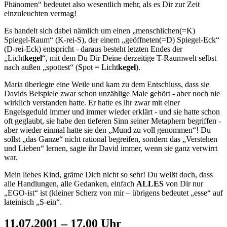
Phänomen“ bedeutet also wesentlich mehr, als es Dir zur Zeit
einzuleuchten vermag!
Es handelt sich dabei nämlich um einen „menschlichen(=K)
Spiegel-Raum“ (K-rei-S), der einem „geöffneten(=D) Spiegel-Eck“
(D-rei-Eck) entspricht - daraus besteht letzten Endes der
„Licht
kegel
“, mit dem Du Dir Deine derzeitige T-Raumwelt selbst
nach außen „spottest“ (Spot = Licht
kegel
).
Maria überlegte eine Weile und kam zu dem Entschluss, dass sie
Davids Beispiele zwar schon unzählige Male gehört - aber noch nie
wirklich verstanden hatte. Er hatte es ihr zwar mit einer
Engelsgeduld immer und immer wieder erklärt - und sie hatte schon
oft geglaubt, sie habe den tieferen Sinn seiner Metaphern begriffen -
aber wieder einmal hatte sie den „Mund zu voll genommen“! Du
sollst „das Ganze“ nicht rational begreifen, sondern das „Verstehen
und Lieben“ lernen, sagte ihr David immer, wenn sie ganz verwirrt
war.
Mein liebes Kind, gräme Dich nicht so sehr! Du weißt doch, dass
alle Handlungen, alle Gedanken, einfach
ALLES
von Dir nur
„EGO-ist“ ist (kleiner Scherz von mir – übrigens bedeutet „esse“ auf
lateinisch „S-ein“.
11.07.2001 – 17.00 Uhr