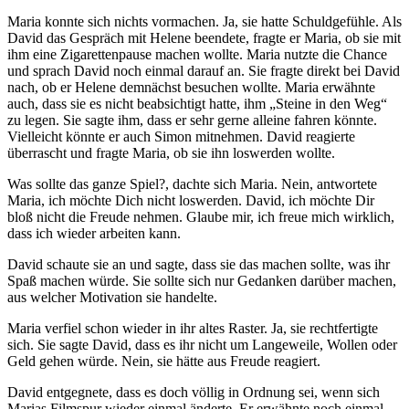
Maria konnte sich nichts vormachen. Ja, sie hatte Schuldgefühle. Als
David das Gespräch mit Helene beendete, fragte er Maria, ob sie mit
ihm eine Zigarettenpause machen wollte. Maria nutzte die Chance
und sprach David noch einmal darauf an. Sie fragte direkt bei David
nach, ob er Helene demnächst besuchen wollte. Maria erwähnte
auch, dass sie es nicht beabsichtigt hatte, ihm „Steine in den Weg“
zu legen. Sie sagte ihm, dass er sehr gerne alleine fahren könnte.
Vielleicht könnte er auch Simon mitnehmen. David reagierte
überrascht und fragte Maria, ob sie ihn loswerden wollte.
Was sollte das ganze Spiel?, dachte sich Maria. Nein, antwortete
Maria, ich möchte Dich nicht loswerden. David, ich möchte Dir
bloß nicht die Freude nehmen. Glaube mir, ich freue mich wirklich,
dass ich wieder arbeiten kann.
David schaute sie an und sagte, dass sie das machen sollte, was ihr
Spaß machen würde. Sie sollte sich nur Gedanken darüber machen,
aus welcher Motivation sie handelte.
Maria verfiel schon wieder in ihr altes Raster. Ja, sie rechtfertigte
sich. Sie sagte David, dass es ihr nicht um Langeweile, Wollen oder
Geld gehen würde. Nein, sie hätte aus Freude reagiert.
David entgegnete, dass es doch völlig in Ordnung sei, wenn sich
Marias Filmspur wieder einmal änderte. Er erwähnte noch einmal,