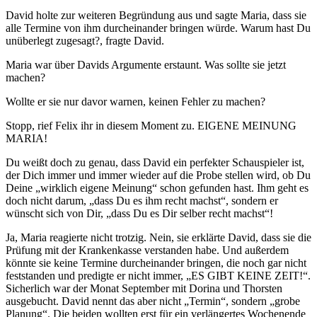
David holte zur weiteren Begründung aus und sagte Maria, dass sie
alle Termine von ihm durcheinander bringen würde. Warum hast Du
unüberlegt zugesagt?, fragte David.
Maria war über Davids Argumente erstaunt. Was sollte sie jetzt
machen?
Wollte er sie nur davor warnen, keinen Fehler zu machen?
Stopp, rief Felix ihr in diesem Moment zu. EIGENE MEINUNG
MARIA!
Du weißt doch zu genau, dass David ein perfekter Schauspieler ist,
der Dich immer und immer wieder auf die Probe stellen wird, ob Du
Deine „wirklich eigene Meinung“ schon gefunden hast. Ihm geht es
doch nicht darum, „dass Du es ihm recht machst“, sondern er
wünscht sich von Dir, „dass Du es Dir selber recht machst“!
Ja, Maria reagierte nicht trotzig. Nein, sie erklärte David, dass sie die
Prüfung mit der Krankenkasse verstanden habe. Und außerdem
könnte sie keine Termine durcheinander bringen, die noch gar nicht
feststanden und predigte er nicht immer, „ES GIBT KEINE ZEIT!“.
Sicherlich war der Monat September mit Dorina und Thorsten
ausgebucht. David nennt das aber nicht „Termin“, sondern „grobe
Planung“. Die beiden wollten erst für ein verlängertes Wochenende