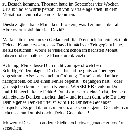
zu Besuch kommen. Thorsten hatte im September vier Wochen
Urlaub und er wurde persönlich von Maria eingeladen, in dem
Monat noch einmal alleine zu kommen.
Diesbezüglich hatte Maria kein Problem, was Termine anbetraf.
Aber warum sträubte sich David?
Maria hatte einen kurzen Gedankenblitz. David telefonierte jetzt mit
Helene. Konnte es sein, dass David in nächster Zeit geplant hatte,
sie zu besuchen? Wollte er vielleicht schon im nächsten Monat
fahren und sie hatte seine Pläne durchkreuzt?
Achtung, Maria, lasse Dich nicht von irgend welchen
Schuldgefühlen plagen. Du hast doch ohne groß zu überlegen
zugestimmt. Also ist es auch in Ordnung. Du sollst nie darüber
nachgrübeln, ob Du einen Fehler begehst – begangen hast – oder
gar begehen könntest, mein Kleines! WISSE!
ER
denkt in Dir -
und
ER
begeht keine Fehler! Du bist nur der kleine Geist, der sich
sein eigenes Denken ansehen darf – und je nach dem, wie Du über
Dein eigenes Denken urteilst, wird
ER
Dir neue Gedanken
einspielen. Es geht darum zu lernen, alle seine eigenen Gedanken zu
lieben - denn Du bist doch „Deine Gedanken“!
Ich werde Dir das an anderer Stelle noch etwas genauer zu erklären
versuchen.