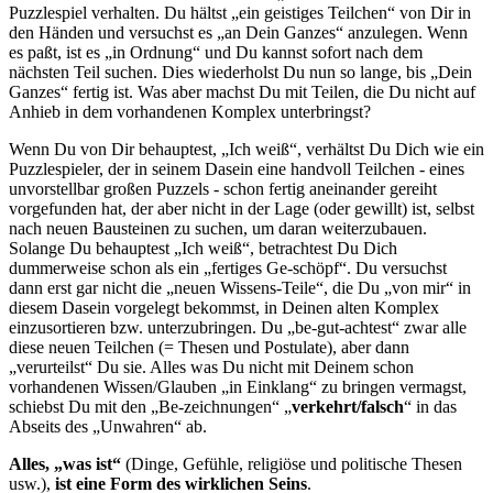
Puzzlespiel verhalten. Du hältst „ein geistiges Teilchen“ von Dir in
den Händen und versuchst es „an Dein Ganzes“ anzulegen. Wenn
es paßt, ist es „in Ordnung“ und Du kannst sofort nach dem
nächsten Teil suchen. Dies wiederholst Du nun so lange, bis „Dein
Ganzes“ fertig ist. Was aber machst Du mit Teilen, die Du nicht auf
Anhieb in dem vorhandenen Komplex unterbringst?
Wenn Du von Dir behauptest, „Ich weiß“, verhältst Du Dich wie ein
Puzzlespieler, der in seinem Dasein eine handvoll Teilchen - eines
unvorstellbar großen Puzzels - schon fertig aneinander gereiht
vorgefunden hat, der aber nicht in der Lage (oder gewillt) ist, selbst
nach neuen Bausteinen zu suchen, um daran weiterzubauen.
Solange Du behauptest „Ich weiß“, betrachtest Du Dich
dummerweise schon als ein „fertiges Ge-schöpf“. Du versuchst
dann erst gar nicht die „neuen Wissens-Teile“, die Du „von mir“ in
diesem Dasein vorgelegt bekommst, in Deinen alten Komplex
einzusortieren bzw. unterzubringen. Du „be-gut-achtest“ zwar alle
diese neuen Teilchen (= Thesen und Postulate), aber dann
„verurteilst“ Du sie. Alles was Du nicht mit Deinem schon
vorhandenen Wissen/Glauben „in Einklang“ zu bringen vermagst,
schiebst Du mit den „Be-zeichnungen“ „
verkehrt/falsch
“ in das
Abseits des „Unwahren“ ab.
Alles, „was ist“
(Dinge, Gefühle, religiöse und politische Thesen
usw.),
ist eine Form des wirklichen Seins
.