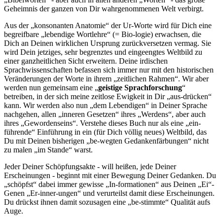
Geheimnis der ganzen von Dir wahrgenommenen Welt verbirgt.
Aus der „konsonanten Anatomie“ der Ur-Worte wird für Dich eine
begreifbare „lebendige Wortlehre“ (= Bio-logie) erwachsen, die
Dich an Deinen wirklichen Ursprung zurückversetzen vermag. Sie
wird Dein jetziges, sehr begrenztes und eingeengtes Weltbild zu
einer ganzheitlichen Sicht erweitern. Deine irdischen
Sprachwissenschaften befassen sich immer nur mit den historischen
Veränderungen der Worte in ihrem „zeitlichen Rahmen“. Wir aber
werden nun gemeinsam eine „
geistige Sprachforschung
“
betreiben, in der sich meine zeitlose Ewigkeit in Dir „aus-drücken“
kann. Wir werden also nun „dem Lebendigen“ in Deiner Sprache
nachgehen, allen „inneren Gesetzen“ ihres „Werdens“, aber auch
ihres „Gewordenseins“. Verstehe dieses Buch nur als eine „ein-
führende“ Einführung in ein (für Dich völlig neues) Weltbild, das
Du mit Deinen bisherigen „be-wegten Gedankenfärbungen“ nicht
zu malen „im Stande“ warst.
Jeder Deiner Schöpfungsakte - will heißen, jede Deiner
Erscheinungen - beginnt mit einer Bewegung Deiner Gedanken. Du
„schöpfst“ dabei immer gewisse „In-formationen“ aus Deinen „Ei“-
Genen „Er-inner-ungen“ und verurteilst damit diese Erscheinungen.
Du drückst ihnen damit sozusagen eine „be-stimmte“ Qualität aufs
Auge.