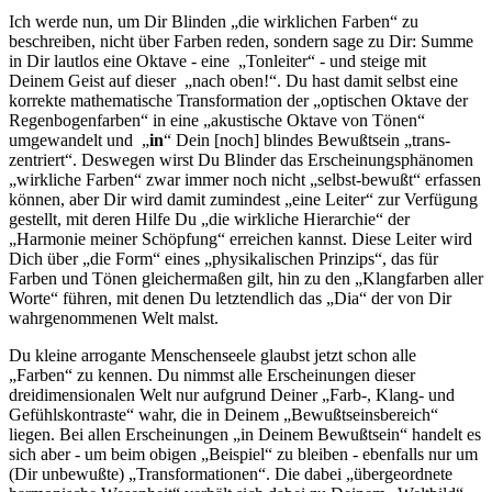
Ich werde nun, um Dir Blinden „die wirklichen Farben“ zu
beschreiben, nicht über Farben reden, sondern sage zu Dir: Summe
in Dir lautlos eine Oktave - eine „Tonleiter“ - und steige mit
Deinem Geist auf dieser „nach oben!“. Du hast damit selbst eine
korrekte mathematische Transformation der „optischen Oktave der
Regenbogenfarben“ in eine „akustische Oktave von Tönen“
umgewandelt und „
in
“ Dein [noch] blindes Bewußtsein „trans-
zentriert“. Deswegen wirst Du Blinder das Erscheinungsphänomen
„wirkliche Farben“ zwar immer noch nicht „selbst-bewußt“ erfassen
können, aber Dir wird damit zumindest „eine Leiter“ zur Verfügung
gestellt, mit deren Hilfe Du „die wirkliche Hierarchie“ der
„Harmonie meiner Schöpfung“ erreichen kannst. Diese Leiter wird
Dich über „die Form“ eines „physikalischen Prinzips“, das für
Farben und Tönen gleichermaßen gilt, hin zu den „Klangfarben aller
Worte“ führen, mit denen Du letztendlich das „Dia“ der von Dir
wahrgenommenen Welt malst.
Du kleine arrogante Menschenseele glaubst jetzt schon alle
„Farben“ zu kennen. Du nimmst alle Erscheinungen dieser
dreidimensionalen Welt nur aufgrund Deiner „Farb-, Klang- und
Gefühlskontraste“ wahr, die in Deinem „Bewußtseinsbereich“
liegen. Bei allen Erschein­ungen „in Deinem Bewußtsein“ handelt es
sich aber - um beim obigen „Beispiel“ zu bleiben - ebenfalls nur um
(Dir unbewußte) „Transformationen“. Die dabei „übergeordnete