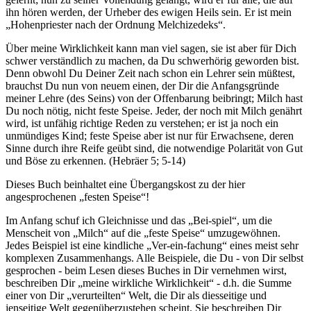
ihn hören werden, der Urheber des ewigen Heils sein. Er ist mein
„Hohenpriester nach der Ordnung Melchizedeks“.
Über meine Wirklichkeit kann man viel sagen, sie ist aber für Dich
schwer verständlich zu machen, da Du schwerhörig geworden bist.
Denn obwohl Du Deiner Zeit nach schon ein Lehrer sein müßtest,
brauchst Du nun von neuem einen, der Dir die Anfangsgründe
meiner Lehre (des Seins) von der Offenbarung beibringt; Milch hast
Du noch nötig, nicht feste Speise. Jeder, der noch mit Milch genährt
wird, ist unfähig richtige Reden zu verstehen; er ist ja noch ein
unmündiges Kind; feste Speise aber ist nur für Erwachsene, deren
Sinne durch ihre Reife geübt sind, die notwendige Polarität von Gut
und Böse zu erkennen.
(Hebräer 5; 5-14)
Dieses Buch beinhaltet eine Übergangskost zu der hier
angesprochenen „festen Speise“!
Im Anfang schuf ich Gleichnisse und das „Bei-spiel“, um die
Menscheit von „Milch“ auf die „feste Speise“ umzugewöhnen.
Jedes Beispiel ist eine kindliche „Ver-ein-fachung“ eines meist sehr
komplexen Zusammenhangs. Alle Beispiele, die Du - von Dir selbst
gesprochen - beim Lesen dieses Buches in Dir vernehmen wirst,
beschreiben Dir „meine wirkliche Wirklichkeit“ - d.h. die Summe
einer von Dir „verurteilten“ Welt, die Dir als diesseitige und
jenseitige Welt gegenüberzustehen scheint. Sie beschreiben Dir