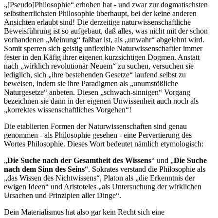
„[Pseudo]Philosophie“ erhoben hat - und zwar zur dogmatischsten
selbstherrlichsten Philosophie überhaupt, bei der keine anderen
Ansichten erlaubt sind! Die derzeitige naturwissenschaftliche
Beweisführung ist so aufgebaut, daß alles, was nicht mit der schon
vorhandenen „Meinung“ faßbar ist, als „unwahr“ abgelehnt wird.
Somit sperren sich geistig unflexible Naturwissenschaftler immer
fester in den Käfig ihrer eigenen kurzsichtigen Dogmen. Anstatt
nach „wirklich revolutionär Neuem“ zu suchen, versuchen sie
lediglich, sich „ihre bestehenden Gesetze“ laufend selbst zu
beweisen, indem sie ihre Paradigmen als „unumstößliche
Naturgesetze“ anbeten. Diesen „schwach-sinnigen“ Vorgang
bezeichnen sie dann in der eigenen Unwissenheit auch noch als
„korrektes wissenschaftliches Vorgehen“!
Die etablierten Formen der Naturwissenschaften sind genau
genommen - als Philosophie gesehen - eine Pervertierung des
Wortes Philosophie. Dieses Wort bedeutet nämlich etymologisch:
„
Die Suche nach der Gesamtheit des Wissens
“ und „
Die Suche
nach dem Sinn des Seins
“. Sokrates verstand die Philosophie als
„das Wissen des Nichtwissens“, Platon als „die Erkenntnis der
ewigen Ideen“ und Aristoteles „als Untersuchung der wirklichen
Ursachen und Prinzipien aller Dinge“.
Dein Materialismus hat also gar kein Recht sich eine