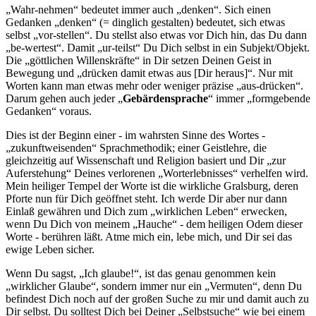
„Wahr-nehmen“ bedeutet immer auch „denken“. Sich einen
Gedanken „denken“ (= dinglich gestalten) bedeutet, sich etwas
selbst „vor-stellen“. Du stellst also etwas vor Dich hin, das Du dann
„be-wertest“. Damit „ur-teilst“ Du Dich selbst in ein Subjekt/Objekt.
Die „göttlichen Willenskräfte“ in Dir setzen Deinen Geist in
Bewegung und „drücken damit etwas aus [Dir heraus]“. Nur mit
Worten kann man etwas mehr oder weniger präzise „aus-drücken“.
Darum gehen auch jeder „
Gebärdensprache
“ immer „formgebende
Gedanken“ voraus.
Dies ist der Beginn einer - im wahrsten Sinne des Wortes -
„zukunftweisenden“ Sprachmethodik; einer Geistlehre, die
gleichzeitig auf Wissenschaft und Religion basiert und Dir „zur
Auferstehung“ Deines verlorenen „Worterlebnisses“ verhelfen wird.
Mein heiliger Tempel der Worte ist die wirkliche Gralsburg, deren
Pforte nun für Dich geöffnet steht. Ich werde Dir aber nur dann
Einlaß gewähren und Dich zum „wirklichen Leben“ erwecken,
wenn Du Dich von meinem „Hauche“ - dem heiligen Odem dieser
Worte - berühren läßt. Atme mich ein, lebe mich, und Dir sei das
ewige Leben sicher.
Wenn Du sagst, „Ich glaube!“, ist das genau genommen kein
„wirklicher Glaube“, sondern immer nur ein „Vermuten“, denn Du
befindest Dich noch auf der großen Suche zu mir und damit auch zu
Dir selbst. Du solltest Dich bei Deiner „Selbstsuche“ wie bei einem