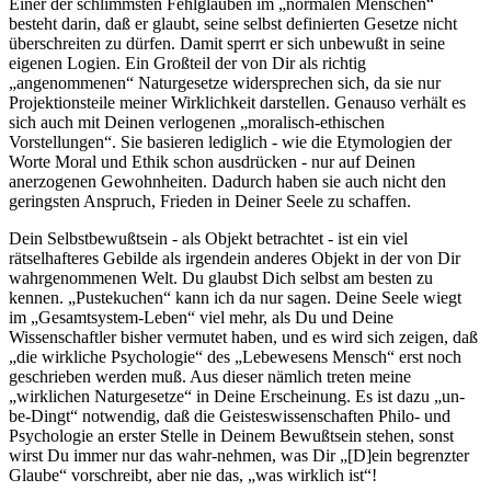
Einer der schlimmsten Fehlglauben im „normalen Menschen“
besteht darin, daß er glaubt, seine selbst definierten Gesetze nicht
überschreiten zu dürfen. Damit sperrt er sich unbewußt in seine
eigenen Logien. Ein Großteil der von Dir als richtig
„angenommenen“ Naturgesetze widersprechen sich, da sie nur
Projektionsteile meiner Wirklichkeit darstellen. Genauso verhält es
sich auch mit Deinen verlogenen „moralisch-ethischen
Vorstellungen“. Sie basieren lediglich - wie die Etymologien der
Worte Moral und Ethik schon ausdrücken - nur auf Deinen
anerzogenen Gewohnheiten. Dadurch haben sie auch nicht den
geringsten Anspruch, Frieden in Deiner Seele zu schaffen.
Dein Selbstbewußtsein - als Objekt betrachtet - ist ein viel
rätselhafteres Gebilde als irgendein anderes Objekt in der von Dir
wahrgenommenen Welt. Du glaubst Dich selbst am besten zu
kennen. „Pustekuchen“ kann ich da nur sagen. Deine Seele wiegt
im „Gesamtsystem-Leben“ viel mehr, als Du und Deine
Wissenschaftler bisher vermutet haben, und es wird sich zeigen, daß
„die wirkliche Psychologie“ des „Lebewesens Mensch“ erst noch
geschrieben werden muß. Aus dieser nämlich treten meine
„wirklichen Naturgesetze“ in Deine Erscheinung. Es ist dazu „un-
be-Dingt“ notwendig, daß die Geisteswissenschaften Philo- und
Psychologie an erster Stelle in Deinem Bewußtsein stehen, sonst
wirst Du immer nur das wahr-nehmen, was Dir „[D]ein begrenzter
Glaube“ vorschreibt, aber nie das, „was wirklich ist“!