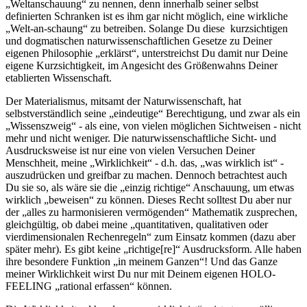
„Weltanschauung“ zu nennen, denn innerhalb seiner selbst
definierten Schranken ist es ihm gar nicht möglich, eine wirkliche
„Welt-an-schaung“ zu betreiben. Solange Du diese kurzsichtigen
und dogmatischen naturwissenschaftlichen Gesetze zu Deiner
eigenen Philosophie „erklärst“, unterstreichst Du damit nur Deine
eigene Kurzsichtigkeit, im Angesicht des Größenwahns Deiner
etablierten Wissenschaft.
Der Materialismus, mitsamt der Naturwissenschaft, hat
selbstverständlich seine „eindeutige“ Berechtigung, und zwar als ein
„Wissenszweig“ - als eine, von vielen möglichen Sichtweisen - nicht
mehr und nicht weniger. Die naturwissenschaftliche Sicht- und
Ausdrucksweise ist nur eine von vielen Versuchen Deiner
Menschheit, meine „Wirklichkeit“ - d.h. das, „was wirklich ist“ -
auszudrücken und greifbar zu machen. Dennoch betrachtest auch
Du sie so, als wäre sie die „einzig richtige“ Anschauung, um etwas
wirklich „beweisen“ zu können. Dieses Recht solltest Du aber nur
der „alles zu harmonisieren vermögenden“ Mathematik zusprechen,
gleichgültig, ob dabei meine „quantitativen, qualitativen oder
vierdimensionalen Rechenregeln“ zum Einsatz kommen (dazu aber
später mehr). Es gibt keine „richtige[re]“ Ausdrucksform. Alle haben
ihre besondere Funktion „in meinem Ganzen“! Und das Ganze
meiner Wirklichkeit wirst Du nur mit Deinem eigenen HOLO-
FEELING „rational erfassen“ können.