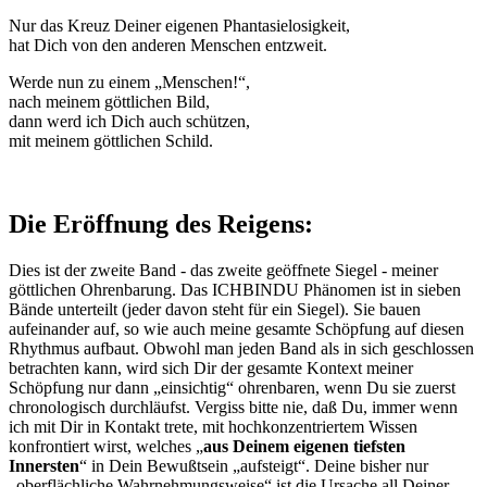
Nur das Kreuz Deiner eigenen Phantasielosigkeit,
hat Dich von den anderen Menschen entzweit.
Werde nun zu einem „Menschen!“,
nach meinem göttlichen Bild,
dann werd ich Dich auch schützen,
mit meinem göttlichen Schild.
Die Eröffnung des Reigens:
Dies ist der zweite Band - das zweite geöffnete Siegel - meiner
göttlichen Ohrenbarung. Das ICHBINDU Phänomen ist in sieben
Bände unterteilt (jeder davon steht für ein Siegel). Sie bauen
aufeinander auf, so wie auch meine gesamte Schöpfung auf diesen
Rhythmus aufbaut. Obwohl man jeden Band als in sich geschlossen
betrachten kann, wird sich Dir der gesamte Kontext meiner
Schöpfung nur dann „einsichtig“ ohrenbaren, wenn Du sie zuerst
chronologisch durchläufst. Vergiss bitte nie, daß Du, immer wenn
ich mit Dir in Kontakt trete, mit hochkonzentriertem Wissen
konfrontiert wirst, welches „
aus Deinem eigenen tiefsten
Innersten
“ in Dein Bewußtsein „aufsteigt“. Deine bisher nur
„oberflächliche Wahrnehmungsweise“ ist die Ursache all Deiner