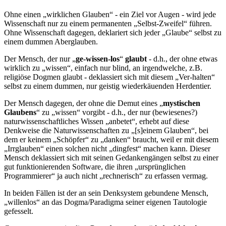
Ohne einen „wirklichen Glauben“ - ein Ziel vor Augen - wird jede
Wissenschaft nur zu einem permanenten „Selbst-Zweifel“ führen.
Ohne Wissenschaft dagegen, deklariert sich jeder „Glaube“ selbst zu
einem dummen Aberglauben.
Der Mensch, der nur „
ge-wissen-los
“
glaubt
- d.h., der ohne etwas
wirklich zu „wissen“, einfach nur blind, an irgendwelche, z.B.
religiöse Dogmen glaubt - deklassiert sich mit diesem „Ver-halten“
selbst zu einem dummen, nur geistig wiederkäuenden Herdentier.
Der Mensch dagegen, der ohne die Demut eines „
mystischen
Glaubens
“ zu „wissen“ vorgibt - d.h., der nur (bewiesenes?)
naturwissenschaftliches Wissen „anbetet“, erhebt auf diese
Denkweise die Naturwissenschaften zu „[s]einem Glauben“, bei
dem er keinem „Schöpfer“ zu „danken“ braucht, weil er mit diesem
„Irrglauben“ einen solchen nicht „dingfest“ machen kann. Dieser
Mensch deklassiert sich mit seinen Gedankengängen selbst zu einer
gut funktionierenden Software, die ihren „ursprünglichen
Programmierer“ ja auch nicht „rechnerisch“ zu erfassen vermag.
In beiden Fällen ist der an sein Denksystem gebundene Mensch,
„willenlos“ an das Dogma/Paradigma seiner eigenen Tautologie
gefesselt.