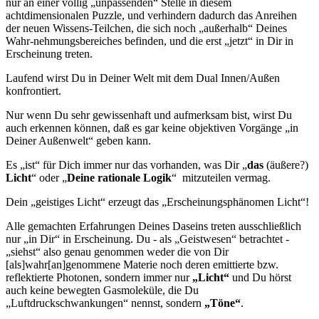
nur an einer völlig „unpassenden“ Stelle in diesem
achtdimensionalen Puzzle, und verhindern dadurch das Anreihen
der neuen Wissens-Teilchen, die sich noch „außerhalb“ Deines
Wahr-nehmungsbereiches befinden, und die erst „jetzt“ in Dir in
Erscheinung treten.
Laufend wirst Du in Deiner Welt mit dem Dual Innen/Außen
konfrontiert.
Nur wenn Du sehr gewissenhaft und aufmerksam bist, wirst Du
auch erkennen können, daß es gar keine objektiven Vorgänge „in
Deiner Außenwelt“ geben kann.
Es „ist“ für Dich immer nur das vorhanden, was Dir „
das
(äußere?)
Licht
“ oder „
Deine rationale Logik
“ mitzuteilen vermag.
Dein „geistiges Licht“ erzeugt das „Erscheinungsphänomen Licht“!
Alle gemachten Erfahrungen Deines Daseins treten ausschließlich
nur „in Dir“ in Erscheinung. Du - als „Geistwesen“ betrachtet -
„siehst“ also genau genommen weder die von Dir
[als]wahr[an]genommene Materie noch deren emittierte bzw.
reflektierte Photonen, sondern immer nur
„Licht“
und Du hörst
auch keine bewegten Gasmoleküle, die Du
„Luftdruckschwankungen“ nennst, sondern
„Töne“
.