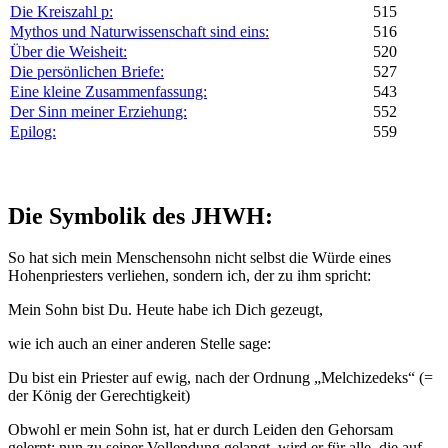
Die Kreiszahl
p
:
515
Mythos und Naturwissenschaft sind eins:
516
Über die Weisheit:
520
Die persönlichen Briefe:
527
Eine kleine Zusammenfassung:
543
Der Sinn meiner Erziehung:
552
Epilog:
559
Die Symbolik des JHWH:
So hat sich mein Menschensohn nicht selbst die Würde eines
Hohenpriesters verliehen, sondern ich, der zu ihm spricht:
Mein Sohn bist Du. Heute habe ich Dich gezeugt,
wie ich auch an einer anderen Stelle sage:
Du bist ein Priester auf ewig, nach der Ordnung „Melchizedeks“ (=
der König der Gerechtigkeit)
Obwohl er mein Sohn ist, hat er durch Leiden den Gehorsam
gelernt; nun zu seiner Vollendung gelangt, wird er für alle, die auf