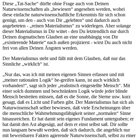
Diese „Tat-Sache“ dürfte ohne Frage auch von Deinen
Naturwissenschaften als „bewiesen“ angesehen werden, wobei
diese einfache naturwissenschaftliche Erkenntnis für sich schon
genügt, um den - auch von Dir „gelebten“ und dadurch auch
angebeteten - „reinen Materialismus“ zu widerlegen. Aber solange
dieser Materialismus in Dir wütet - den Du letztendlich nur durch
Deinen dogmatischen Glauben an eine unabhängig von Dir
„existierende Materie“ nach außen projizierst - wirst Du auch nicht
frei von allen Deinen Ängsten werden.
Der Materialismus steht und fällt mit dem Glauben, daß nur das
Sinnliche „wirklich“ ist.
„Nur das, was ich mit meinen eigenen Sinnen erfassen und mit
„meiner rationalen Logik“ be-greifen kann, ist auch wirklich
vorhanden!“, sagt sich jeder „realistisch eingestellte Mensch“. Mit
einer solch dummen und beschränkten Logik würde jeder blinde
Mensch bestreiten müssen, daß es die Sonne, die Sterne usw. kurz
gesagt, daß es Licht und Farben gibt. Der Materialismus hat sich als
Naturwissenschaft selber bewiesen, daß viele Erscheinungen über
die menschliche Wahrnehmungsfähigkeit seiner „normalen“ Sinne
hinausreichen. Er hat damit sein eigenes Fundament untergraben; er
hat damit den Ast abgesägt, auf dem er einst selbst saß. Dir sollte
nun langsam bewußt werden, daß sich dadurch, die angeblich nur
mit beweisbaren Fakten agierende Naturwissenschaft, selbst zu einer