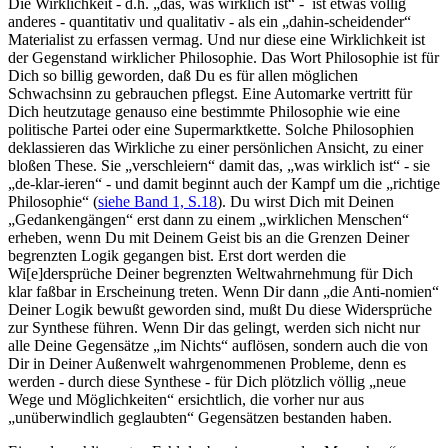
Die Wirklichkeit - d.h. „das, was wirklich ist“ - ist etwas völlig
anderes - quantitativ und qualitativ - als ein „dahin-scheidender“
Materialist zu erfassen vermag. Und nur diese eine Wirklichkeit ist
der Gegenstand wirklicher Philosophie. Das Wort Philosophie ist für
Dich so billig geworden, daß Du es für allen möglichen
Schwachsinn zu gebrauchen pflegst. Eine Automarke vertritt für
Dich heutzutage genauso eine bestimmte Philosophie wie eine
politische Partei oder eine Supermarktkette. Solche Philosophien
deklassieren das Wirkliche zu einer persönlichen Ansicht, zu einer
bloßen These. Sie „verschleiern“ damit das, „was wirklich ist“ - sie
„de-klar-ieren“ - und damit beginnt auch der Kampf um die „richtige
Philosophie“ (
siehe Band 1, S.18
). Du wirst Dich mit Deinen
„Gedankengängen“ erst dann zu einem „wirklichen Menschen“
erheben, wenn Du mit Deinem Geist bis an die Grenzen Deiner
begrenzten Logik gegangen bist. Erst dort werden die
Wi[e]dersprüche Deiner begrenzten Weltwahrnehmung für Dich
klar faßbar in Erscheinung treten. Wenn Dir dann „die Anti-nomien“
Deiner Logik bewußt geworden sind, mußt Du diese Widersprüche
zur Synthese führen. Wenn Dir das gelingt, werden sich nicht nur
alle Deine Gegensätze „im Nichts“ auflösen, sondern auch die von
Dir in Deiner Außenwelt wahrgenommenen Probleme, denn es
werden - durch diese Synthese - für Dich plötzlich völlig „neue
Wege und Möglichkeiten“ ersichtlich, die vorher nur aus
„unüberwindlich geglaubten“ Gegensätzen bestanden haben.