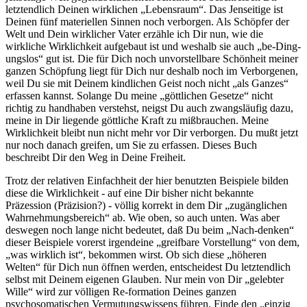
letztendlich Deinen wirklichen „Lebensraum“. Das Jenseitige ist
Deinen fünf materiellen Sinnen noch verborgen. Als Schöpfer der
Welt und Dein wirklicher Vater erzähle ich Dir nun, wie die
wirkliche Wirklichkeit aufgebaut ist und weshalb sie auch „be-Ding-
ungslos“ gut ist. Die für Dich noch unvorstellbare Schönheit meiner
ganzen Schöpfung liegt für Dich nur deshalb noch im Verborgenen,
weil Du sie mit Deinem kindlichen Geist noch nicht „als Ganzes“
erfassen kannst. Solange Du meine „göttlichen Gesetze“ nicht
richtig zu handhaben verstehst, neigst Du auch zwangsläufig dazu,
meine in Dir liegende göttliche Kraft zu mißbrauchen. Meine
Wirklichkeit bleibt nun nicht mehr vor Dir verborgen. Du mußt jetzt
nur noch danach greifen, um Sie zu erfassen. Dieses Buch
beschreibt Dir den Weg in Deine Freiheit.
Trotz der relativen Einfachheit der hier benutzten Beispiele bilden
diese die Wirklichkeit - auf eine Dir bisher nicht bekannte
Präzession (Präzision?) - völlig korrekt in dem Dir „zugänglichen
Wahrnehmungsbereich“ ab. Wie oben, so auch unten. Was aber
deswegen noch lange nicht bedeutet, daß Du beim „Nach-denken“
dieser Beispiele vorerst irgendeine „greifbare Vorstellung“ von dem,
„was wirklich ist“, bekommen wirst. Ob sich diese „höheren
Welten“ für Dich nun öffnen werden, entscheidest Du letztendlich
selbst mit Deinem eigenen Glauben. Nur mein von Dir „gelebter
Wille“ wird zur völligen Re-formation Deines ganzen
psychosomatischen Vermutungswissens führen. Finde den „einzig