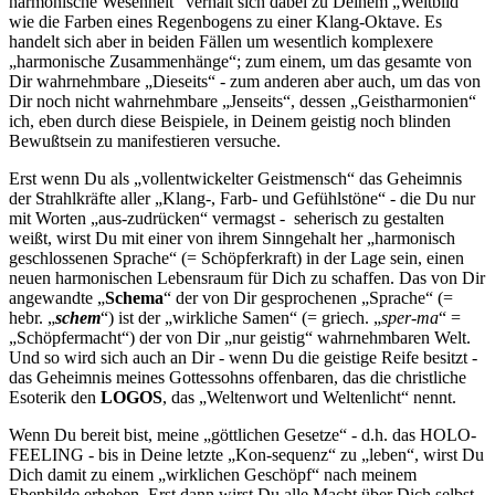
harmonische Wesenheit“ verhält sich dabei zu Deinem „Weltbild“
wie die Farben eines Regenbogens zu einer Klang-Oktave. Es
handelt sich aber in beiden Fällen um wesentlich komplexere
„harmonische Zusammenhänge“; zum einem, um das gesamte von
Dir wahrnehmbare „Dieseits“ - zum anderen aber auch, um das von
Dir noch nicht wahrnehmbare „Jenseits“, dessen „Geistharmonien“
ich, eben durch diese Beispiele, in Deinem geistig noch blinden
Bewußtsein zu manifestieren versuche.
Erst wenn Du als „vollentwickelter Geistmensch“ das Geheimnis
der Strahlkräfte aller „Klang-, Farb- und Gefühlstöne“ - die Du nur
mit Worten „aus-zudrücken“ vermagst - seherisch zu gestalten
weißt, wirst Du mit einer von ihrem Sinngehalt her „harmonisch
geschlossenen Sprache“ (= Schöpferkraft) in der Lage sein, einen
neuen harmonischen Lebensraum für Dich zu schaffen. Das von Dir
angewandte „
Schema
“ der von Dir gesprochenen „Sprache“ (=
hebr. „
schem
“) ist der „wirkliche Samen“ (= griech. „
sper-ma
“ =
„Schöpfermacht“) der von Dir „nur geistig“ wahrnehmbaren Welt.
Und so wird sich auch an Dir - wenn Du die geistige Reife besitzt -
das Geheimnis meines Gottessohns offenbaren, das die christliche
Esoterik den
LOGOS
, das „Weltenwort und Weltenlicht“ nennt.
Wenn Du bereit bist, meine „göttlichen Gesetze“ - d.h. das HOLO-
FEELING - bis in Deine letzte „Kon-sequenz“ zu „leben“, wirst Du
Dich damit zu einem „wirklichen Geschöpf“ nach meinem
Ebenbilde erheben. Erst dann wirst Du alle Macht über Dich selbst