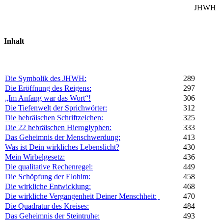
JHWH
Inhalt
Die Symbolik des JHWH:
289
Die Eröffnung des Reigens:
297
„Im Anfang war das Wort“!
306
Die Tiefenwelt der Sprichwörter:
312
Die hebräischen Schriftzeichen:
325
Die 22 hebräischen Hieroglyphen:
333
Das Geheimnis der Menschwerdung:
413
Was ist Dein wirkliches Lebenslicht?
430
Mein Wirbelgesetz:
436
Die qualitative Rechenregel:
449
Die Schöpfung der Elohim:
458
Die wirkliche Entwicklung:
468
Die wirkliche Vergangenheit Deiner Menschheit:
470
Die Quadratur des Kreises:
484
Das Geheimnis der Steintruhe:
493