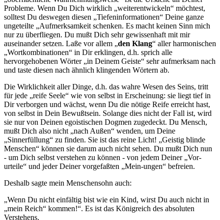
Probleme. Wenn Du Dich wirklich „weiterentwickeln“ möchtest,
solltest Du deswegen diesen „Tiefeninformationen“ Deine ganze
ungeteilte „Aufmerksamkeit schenken. Es macht keinen Sinn mich
nur zu überfliegen. Du mußt Dich sehr gewissenhaft mit mir
auseinander setzen. Laße vor allem „
den Klang
“ aller harmonischen
„Wortkombinationen“ in Dir erklingen, d.h. sprich alle
hervorgehobenen Wörter „in Deinem Geiste“ sehr aufmerksam nach
und taste diesen nach ähnlich klingenden Wörtern ab.
Die Wirklichkeit aller Dinge, d.h. das wahre Wesen des Seins, tritt
für jede „reife Seele“ wie von selbst in Erscheinung: sie liegt tief in
Dir verborgen und wächst, wenn Du die nötige Reife erreicht hast,
von selbst in Dein Bewußtsein. Solange dies nicht der Fall ist, wird
sie nur von Deinen egoistischen Dogmen zugedeckt. Du Mensch,
mußt Dich also nicht „nach Außen“ wenden, um Deine
„Sinnerfüllung“ zu finden. Sie ist das reine Licht! „Geistig blinde
Menschen“ können sie darum auch nicht sehen. Du mußt Dich nun
- um Dich selbst verstehen zu können - von jedem Deiner „Vor-
urteile“ und jeder Deiner vorgefaßten „Mein-ungen“ befreien.
Deshalb sagte mein Menschensohn auch:
„Wenn Du nicht einfältig bist wie ein Kind, wirst Du auch nicht in
„mein Reich“ kommen!“. Es ist das Königreich des absoluten
Verstehens.