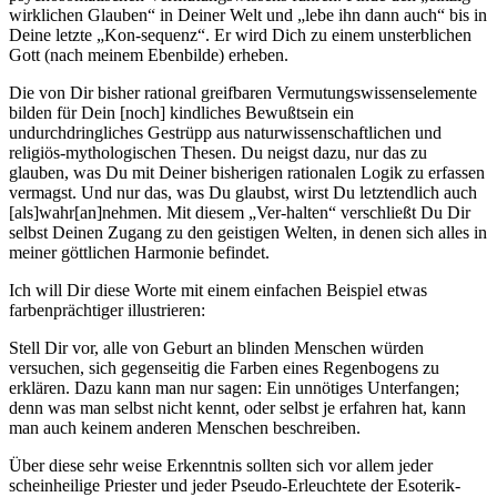
wirklichen Glauben“ in Deiner Welt und „lebe ihn dann auch“ bis in
Deine letzte „Kon-sequenz“. Er wird Dich zu einem unsterblichen
Gott (nach meinem Ebenbilde) erheben.
Die von Dir bisher rational greifbaren Vermutungswissenselemente
bilden für Dein [noch] kindliches Bewußtsein ein
undurchdringliches Gestrüpp aus naturwissenschaftlichen und
religiös-mythologischen Thesen. Du neigst dazu, nur das zu
glauben, was Du mit Deiner bisherigen rationalen Logik zu erfassen
vermagst. Und nur das, was Du glaubst, wirst Du letztendlich auch
[als]wahr[an]nehmen. Mit diesem „Ver-halten“ verschließt Du Dir
selbst Deinen Zugang zu den geistigen Welten, in denen sich alles in
meiner göttlichen Harmonie befindet.
Ich will Dir diese Worte mit einem einfachen Beispiel etwas
farbenprächtiger illustrieren:
Stell Dir vor, alle von Geburt an blinden Menschen würden
versuchen, sich gegenseitig die Farben eines Regenbogens zu
erklären. Dazu kann man nur sagen: Ein unnötiges Unterfangen;
denn was man selbst nicht kennt, oder selbst je erfahren hat, kann
man auch keinem anderen Menschen beschreiben.
Über diese sehr weise Erkenntnis sollten sich vor allem jeder
scheinheilige Priester und jeder Pseudo-Erleuchtete der Esoterik-