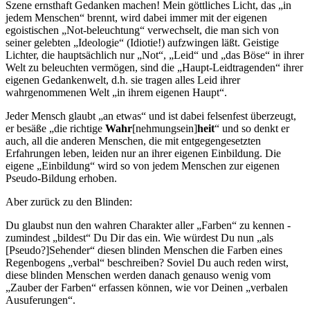
Szene ernsthaft Gedanken machen! Mein göttliches Licht, das „in
jedem Menschen“ brennt, wird dabei immer mit der eigenen
egoistischen „Not-beleuchtung“ verwechselt, die man sich von
seiner gelebten „Ideologie“ (Idiotie!) aufzwingen läßt. Geistige
Lichter, die hauptsächlich nur „Not“, „Leid“ und „das Böse“ in ihrer
Welt zu beleuchten vermögen, sind die „Haupt-Leidtragenden“ ihrer
eigenen Gedankenwelt, d.h. sie tragen alles Leid ihrer
wahrgenommenen Welt „in ihrem eigenen Haupt“.
Jeder Mensch glaubt „an etwas“ und ist dabei felsenfest überzeugt,
er besäße „die richtige
Wahr
[nehmungsein]
heit
“ und so denkt er
auch, all die anderen Menschen, die mit entgegengesetzten
Erfahrungen leben, leiden nur an ihrer eigenen Einbildung. Die
eigene „Einbildung“ wird so von jedem Menschen zur eigenen
Pseudo-Bildung erhoben.
Aber zurück zu den Blinden:
Du glaubst nun den wahren Charakter aller „Farben“ zu kennen -
zumindest „bildest“ Du Dir das ein. Wie würdest Du nun „als
[Pseudo?]Sehender“ diesen blinden Menschen die Farben eines
Regenbogens „verbal“ beschreiben? Soviel Du auch reden wirst,
diese blinden Menschen werden danach genauso wenig vom
„Zauber der Farben“ erfassen können, wie vor Deinen „verbalen
Ausuferungen“.