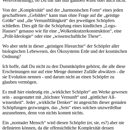
Weltvorstellung); ob Du mir das nun glauben willst oder auch nicht.
Von der „Komplexität“ und der „harmonischen Form“ eines jeden
geschaffenen „Gebildes“ kann man ohne Frage auf die „geistige
Größe“ und „die Vernunftfähigkeit“ des jeweiligen Schöpfers
schließen. Dies gilt für die Schöpfung eines kindlichen „Lego-
Hauses“ genauso wie für eine „Wolkenkratzerkonstruktion“, eine
„Polit-Ideologie“ oder eine „wissenschaftliche These“.
Wo aber steht in dieser „geistigen Hierarchie“ der Schöpfer aller
biologischen Lebewesen, des Ökosystems Erde und der kosmischen
Ordnung?
Ich hoffe, daß Du nicht zu den Dummköpfen gehörst, die alle diese
Erscheinungen nur auf eine Menge dummer Zufälle abwälzen - die
sie Evolution nennen - und darum nicht an einen Schöpfer zu
glauben vermögen.
Es muß hier eindeutig ein „wirklicher Schöpfer“ am Werke gewesen
sein - ausgestattet mit „höchster Vernunft“ und „göttlicher All-
wissenheit“. Jeder „wirkliche Denker“ ist angesichts dieser genialen
Schöpfungen gezwungen, das „Sein“ eines solchen unzweifelbar
anzunehmen, denn von nichts kommt nichts.
Ein „normaler Mensch“ wird diesen Schöpfer (er, sie, es?) aber nie
definieren können, da die offensichtliche Komplexität dessen