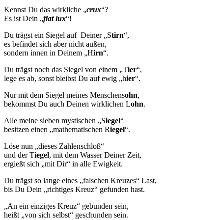
Kennst Du das wirkliche „
crux
“?
Es ist Dein „
fiat lux
“!
Du trägst ein Siegel auf Deiner „S
tirn
“,
es befindet sich aber nicht außen,
sondern innen in Deinem „H
irn
“.
Du trägst noch das Siegel von einem „T
ier
“,
lege es ab, sonst bleibst Du auf ewig „h
ier
“.
Nur mit dem Siegel meines Menschens
ohn
,
bekommst Du auch Deinen wirklichen L
ohn
.
Alle meine sieben mystischen „S
iegel
“
besitzen einen „mathematischen R
iegel
“.
Löse nun „dieses Zahlenschloß“
und der T
iegel
, mit dem Wasser Deiner Zeit,
ergießt sich „mit Dir“ in alle Ewigkeit.
Du trägst so lange eines „falschen Kreuzes“ Last,
bis Du Dein „richtiges Kreuz“ gefunden hast.
„An ein einziges Kreuz“ gebunden sein,
heißt „von sich selbst“ geschunden sein.