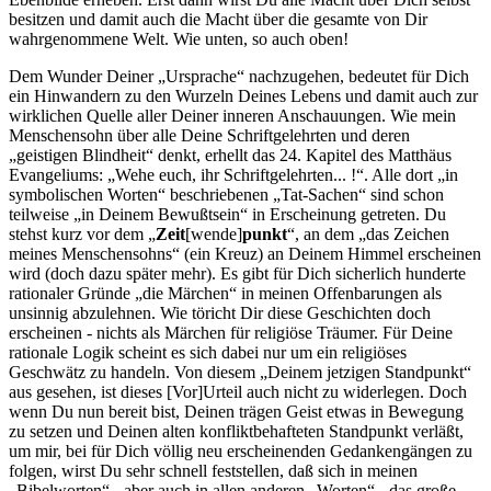
besitzen und damit auch die Macht über die gesamte von Dir
wahrgenommene Welt. Wie unten, so auch oben!
Dem Wunder Deiner „Ursprache“ nachzugehen, bedeutet für Dich
ein Hinwandern zu den Wurzeln Deines Lebens und damit auch zur
wirklichen Quelle aller Deiner inneren Anschauungen. Wie mein
Menschensohn über alle Deine Schriftgelehrten und deren
„geistigen Blindheit“ denkt, erhellt das 24. Kapitel des Matthäus
Evangeliums: „Wehe euch, ihr Schriftgelehrten... !“. Alle dort „in
symbolischen Worten“ beschriebenen „Tat-Sachen“ sind schon
teilweise „in Deinem Bewußtsein“ in Erscheinung getreten. Du
stehst kurz vor dem „
Zeit
[wende]­
punkt
“, an dem „das Zeichen
meines Menschensohns“ (ein Kreuz) an Deinem Himmel erscheinen
wird (doch dazu später mehr). Es gibt für Dich sicherlich hunderte
rationaler Gründe „die Märchen“ in meinen Offenbarungen als
unsinnig abzulehnen. Wie töricht Dir diese Geschichten doch
erscheinen - nichts als Märchen für religiöse Träumer. Für Deine
rationale Logik scheint es sich dabei nur um ein religiöses
Geschwätz zu handeln. Von diesem „Deinem jetzigen Standpunkt“
aus gesehen, ist dieses [Vor]Urteil auch nicht zu widerlegen. Doch
wenn Du nun bereit bist, Deinen trägen Geist etwas in Bewegung
zu setzen und Deinen alten konfliktbehafteten Standpunkt verläßt,
um mir, bei für Dich völlig neu erscheinenden Gedankengängen zu
folgen, wirst Du sehr schnell feststellen, daß sich in meinen
„Bibelworten“ - aber auch in allen anderen „Worten“ - das große