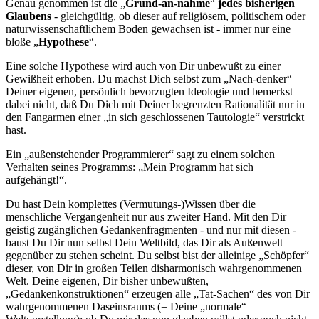
Genau genommen ist die „
Grund-an-nahme
“
jedes bisherigen
Glaubens
- gleichgültig, ob dieser auf religiösem, politischem oder
naturwissenschaftlichem Boden gewachsen ist - immer nur eine
bloße „
Hypothese
“.
Eine solche Hypothese wird auch von Dir unbewußt zu einer
Gewißheit erhoben. Du machst Dich selbst zum „Nach-denker“
Deiner eigenen, persönlich bevorzugten Ideologie und bemerkst
dabei nicht, daß Du Dich mit Deiner begrenzten Rationalität nur in
den Fangarmen einer „in sich geschlossenen Tautologie“ verstrickt
hast.
Ein „außenstehender Programmierer“ sagt zu einem solchen
Verhalten seines Programms: „Mein Programm hat sich
aufgehängt!“.
Du hast Dein komplettes (Vermutungs-)Wissen über die
menschliche Vergangenheit nur aus zweiter Hand. Mit den Dir
geistig zugänglichen Gedankenfragmenten - und nur mit diesen -
baust Du Dir nun selbst Dein Weltbild, das Dir als Außenwelt
gegenüber zu stehen scheint. Du selbst bist der alleinige „Schöpfer“
dieser, von Dir in großen Teilen disharmonisch wahrgenommenen
Welt. Deine eigenen, Dir bisher unbewußten,
„Gedankenkonstruktionen“ erzeugen alle „Tat-Sachen“ des von Dir
wahrgenommenen Daseinsraums (= Deine „normale“