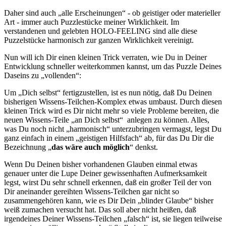
Daher sind auch „alle Erscheinungen“ - ob geistiger oder materieller
Art - immer auch Puzzlestücke meiner Wirklichkeit. Im
verstandenen und gelebten HOLO-FEELING sind alle diese
Puzzelstücke harmonisch zur ganzen Wirklichkeit vereinigt.
Nun will ich Dir einen kleinen Trick verraten, wie Du in Deiner
Entwicklung schneller weiterkommen kannst, um das Puzzle Deines
Daseins zu „vollenden“:
Um „Dich selbst“ fertigzustellen, ist es nun nötig, daß Du Deinen
bisherigen Wissens-Teilchen-Komplex etwas umbaust. Durch diesen
kleinen Trick wird es Dir nicht mehr so viele Probleme bereiten, die
neuen Wissens-Teile „an Dich selbst“ anlegen zu können. Alles,
was Du noch nicht „harmonisch“ unterzubringen vermagst, legst Du
ganz einfach in einem „geistigen Hilfsfach“ ab, für das Du Dir die
Bezeichnung „
das wäre auch möglich
“ denkst.
Wenn Du Deinen bisher vorhandenen Glauben einmal etwas
genauer unter die Lupe Deiner gewissenhaften Aufmerksamkeit
legst, wirst Du sehr schnell erkennen, daß ein großer Teil der von
Dir aneinander gereihten Wissens-Teilchen gar nicht so
zusammengehören kann, wie es Dir Dein „blinder Glaube“ bisher
weiß zumachen versucht hat. Das soll aber nicht heißen, daß
irgendeines Deiner Wissens-Teilchen „falsch“ ist, sie liegen teilweise