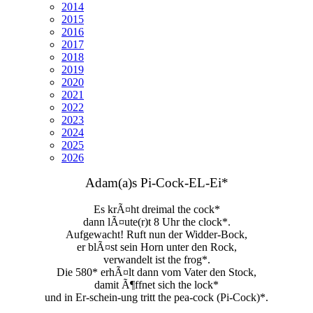
2014
2015
2016
2017
2018
2019
2020
2021
2022
2023
2024
2025
2026
Adam(a)s Pi-Cock-EL-Ei*
Es krÃ¤ht dreimal the cock*
dann lÃ¤ute(r)t 8 Uhr
the clock*.
Aufgewacht! Ruft nun der Widder-Bock,
er blÃ¤st sein Horn unter den Rock,
verwandelt ist the frog*.
Die 580* erhÃ¤lt dann vom Vater den Stock,
damit Ã¶ffnet sich the lock*
und in Er-schein-ung tritt the pea-cock (Pi-Cock)*.