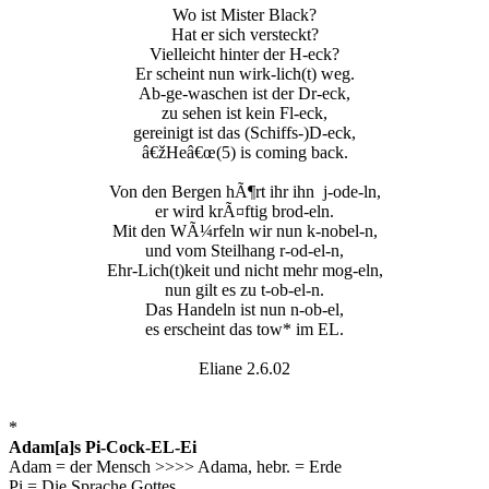
Wo ist Mister Black?
Hat er sich versteckt?
Vielleicht hinter der H-eck?
Er scheint nun wirk-lich(t) weg.
Ab-ge-waschen ist der Dr-eck,
zu sehen ist kein Fl-eck,
gereinigt ist das (Schiffs-)D-eck,
â€žHeâ€œ(5) is coming back.
Von den Bergen hÃ¶rt ihr ihn
j-ode-ln,
er wird krÃ¤ftig brod-eln.
Mit den WÃ¼rfeln wir nun k-nobel-n,
und vom Steilhang r-od-el-n,
Ehr-Lich(t)keit und nicht mehr mog-eln,
nun gilt es zu t-ob-el-n.
Das Handeln ist nun n-ob-el,
es erscheint das tow* im EL.
Eliane 2.6.02
*
Adam[a]s Pi-Cock-EL-Ei
Adam = der Mensch >>>> Adama, hebr. = Erde
Pi = Die Sprache Gottes